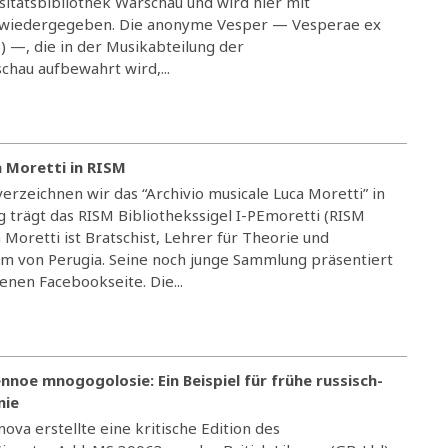
sitätsbibliothek Warschau und wird hier mit
 wiedergegeben. Die anonyme Vesper — Vesperae ex
) —, die in der Musikabteilung der
chau aufbewahrt wird,...
a Moretti in RISM
rzeichnen wir das “Archivio musicale Luca Moretti” in
 trägt das RISM Bibliothekssigel I-PEmoretti (RISM
 Moretti ist Bratschist, Lehrer für Theorie und
m von Perugia. Seine noch junge Sammlung präsentiert
enen Facebookseite. Die...
oe mnogogolosie: Ein Beispiel für frühe russisch-
nie
ova erstellte eine kritische Edition des