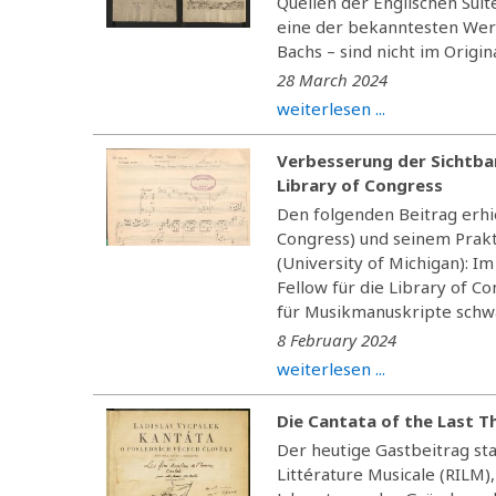
Quellen der Englischen Suite
eine der bekanntesten Wer
Bachs – sind nicht im Origina
28 March 2024
weiterlesen ...
Verbesserung der Sichtbar
Library of Congress
Den folgenden Beitrag erhie
Congress) und seinem Prakt
(University of Michigan): I
Fellow für die Library of C
für Musikmanuskripte schw
8 February 2024
weiterlesen ...
Die Cantata of the Last T
Der heutige Gastbeitrag st
Littérature Musicale (RILM),