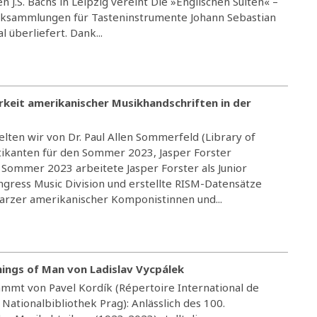
n J.S. Bachs in Leipzig vereint Die »Englischen Suiten« –
ksammlungen für Tasteninstrumente Johann Sebastian
l überliefert. Dank...
keit amerikanischer Musikhandschriften in der
lten wir von Dr. Paul Allen Sommerfeld (Library of
ikanten für den Sommer 2023, Jasper Forster
m Sommer 2023 arbeitete Jasper Forster als Junior
ongress Music Division und erstellte RISM-Datensätze
arzer amerikanischer Komponistinnen und...
hings of Man von Ladislav Vycpálek
ammt von Pavel Kordík (Répertoire International de
 Nationalbibliothek Prag): Anlässlich des 100.