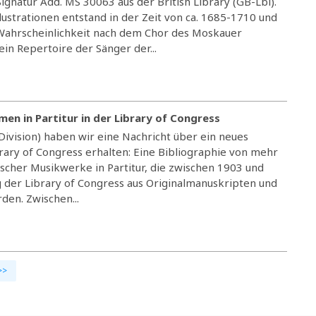
gnatur Add. MS 30063 aus der British Library (GB-Lbl).
llustrationen entstand in der Zeit von ca. 1685-1710 und
 Wahrscheinlichkeit nach dem Chor des Moskauer
 ein Repertoire der Sänger der...
en in Partitur in der Library of Congress
Division) haben wir eine Nachricht über ein neues
rary of Congress erhalten: Eine Bibliographie von mehr
ischer Musikwerke in Partitur, die zwischen 1903 und
g der Library of Congress aus Originalmanuskripten und
den. Zwischen...
>>