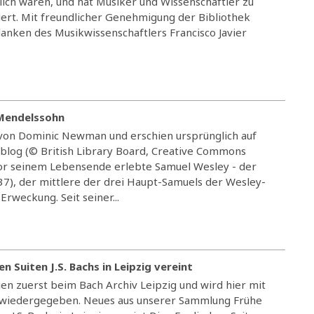
lich waren, und hat Musiker und Wissenschaftler zu
ert. Mit freundlicher Genehmigung der Bibliothek
danken des Musikwissenschaftlers Francisco Javier
 Mendelssohn
von Dominic Newman und erschien ursprünglich auf
 blog (© British Library Board, Creative Commons
 vor seinem Lebensende erlebte Samuel Wesley - der
7), der mittlere der drei Haupt-Samuels der Wesley-
Erweckung. Seit seiner...
n Suiten J.S. Bachs in Leipzig vereint
en zuerst beim Bach Archiv Leipzig und wird hier mit
 wiedergegeben. Neues aus unserer Sammlung Frühe