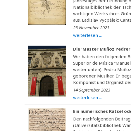
Jahrestages der Gründung d
Nationalbibliothek der Tsc
wichtigen Werks ihres Grün
aus. Ladislav Vycpálek: Canta
23 November 2023
weiterlesen ...
Die 'Master Muñoz Pedrer
Wir haben den folgenden Be
Superior de Música “Manuel 
weiter unten): Pedro Muñoz
geborener Musiker. Er began
Komponist und Organist der 
14 September 2023
weiterlesen ...
Ein numerisches Rätsel od
Den nachfolgenden Beitrag
(Universitätsbibliothek Wa