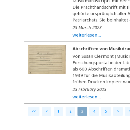
Musikmanuskripts mit der Si
Die Prachthandschrift mit I
gehörte ursprünglich aller
Patriarchats. Sie beinhaltet
23 March 2023
weiterlesen ...
Abschriften von Musikdram
Von Susan Clermont (Music 
Forschungsportal in der Lib
als 600 Abschriften dramat
1939 für die Musikabteilun
frühen Drucken kopiert wur
23 February 2023
weiterlesen ...
<<
<
1
2
3
4
5
>