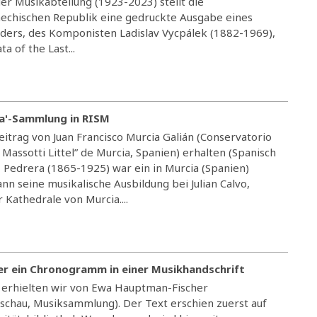
er Musikabteilung (1923-2023) stellt die
hechischen Republik eine gedruckte Ausgabe eines
ders, des Komponisten Ladislav Vycpálek (1882-1969),
ta of the Last...
a'-Sammlung in RISM
itrag von Juan Francisco Murcia Galián (Conservatorio
Massotti Littel” de Murcia, Spanien) erhalten (Spanisch
 Pedrera (1865-1925) war ein in Murcia (Spanien)
n seine musikalische Ausbildung bei Julian Calvo,
Kathedrale von Murcia....
er ein Chronogramm in einer Musikhandschrift
 erhielten wir von Ewa Hauptman-Fischer
rschau, Musiksammlung). Der Text erschien zuerst auf