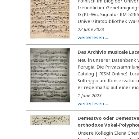
Polnisch im Blog der Univer
freundlicher Genehmigung
D (PL-Wu, Signatur RM 5265
Universitätsbibliothek Wars
22 June 2023
weiterlesen ...
Das Archivio musicale Luc
Neu in unserer Datenbank ve
Perugia. Die Privatsammlung
Catalog | RISM Online). Luca
Solfeggio am Konservatoriu
er regelmäßig auf einer eig
1 June 2023
weiterlesen ...
Demestvo oder Demestvenn
orthodoxe Vokal-Polypho
Unsere Kollegin Elena Chern