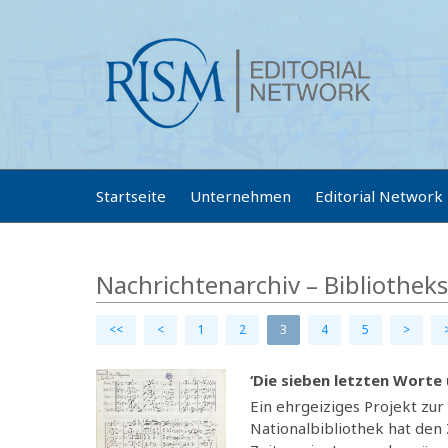
Startseite
Unternehmen
Editorial Network
Nachrichtenarchiv – Bibliothek
<<
<
1
2
3
4
5
>
‘Die sieben letzten Worte
Ein ehrgeiziges Projekt zu
Nationalbibliothek hat den