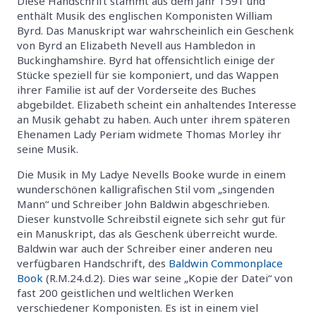
Diese Handschrift stammt aus dem Jahr 1591 und
enthält Musik des englischen Komponisten William
Byrd. Das Manuskript war wahrscheinlich ein Geschenk
von Byrd an Elizabeth Nevell aus Hambledon in
Buckinghamshire. Byrd hat offensichtlich einige der
Stücke speziell für sie komponiert, und das Wappen
ihrer Familie ist auf der Vorderseite des Buches
abgebildet. Elizabeth scheint ein anhaltendes Interesse
an Musik gehabt zu haben. Auch unter ihrem späteren
Ehenamen Lady Periam widmete Thomas Morley ihr
seine Musik.
Die Musik in My Ladye Nevells Booke wurde in einem
wunderschönen kalligrafischen Stil vom „singenden
Mann“ und Schreiber John Baldwin abgeschrieben.
Dieser kunstvolle Schreibstil eignete sich sehr gut für
ein Manuskript, das als Geschenk überreicht wurde.
Baldwin war auch der Schreiber einer anderen neu
verfügbaren Handschrift, des
Baldwin Commonplace
Book
(R.M.24.d.2). Dies war seine „Kopie der Datei“ von
fast 200 geistlichen und weltlichen Werken
verschiedener Komponisten. Es ist in einem viel