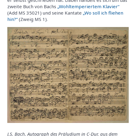
er selbst geschrieben hat. Dabei handelt es sich um das
zweite Buch von Bachs
„Wohltemperiertem Klavier“
(Add MS 35021) und seine Kantate
„Wo soll ich fliehen
hin?“
(Zweig MS 1).
J.S. Bach, Autograph des Präludium in C-Dur, aus dem