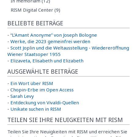
In memoriam (12)
RISM Digital Center (9)
BELIEBTE BEITRÄGE
-
“L’Amant Anonyme” von Joseph Bologne
-
Werke, die 2023 gemeinfrei werden
-
Scott Joplin und die Weltausstellung
-
Wiedereröffnung
Wiener Staatsoper 1955
-
Elizaveta, Elisabeth und Elizabeth
AUSGEWÄHLTE BEITRÄGE
-
Ein Wort über RISM
-
Chopin-Erbe im Open Access
-
Sarah Levy
-
Entdeckung von Vivaldi-Quellen
-
Unikate suchen in RISM
TEILEN SIE IHRE NEUIGKEITEN MIT RISM
Teilen Sie Ihre Neuigkeiten mit RISM und erreichen Sie