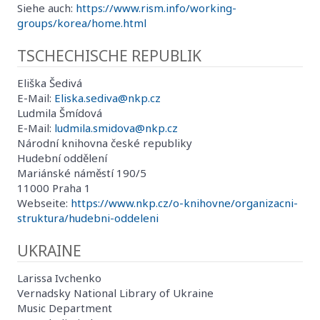
Siehe auch:
https://www.rism.info/working-
groups/korea/home.html
TSCHECHISCHE REPUBLIK
Eliška Šedivá
E-Mail:
Eliska.sediva@nkp.cz
Ludmila Šmídová
E-Mail:
ludmila.smidova@nkp.cz
Národní knihovna české republiky
Hudební oddělení
Mariánské náměstí 190/5
11000 Praha 1
Webseite:
https://www.nkp.cz/o-knihovne/organizacni-
struktura/hudebni-oddeleni
UKRAINE
Larissa Ivchenko
Vernadsky National Library of Ukraine
Music Department