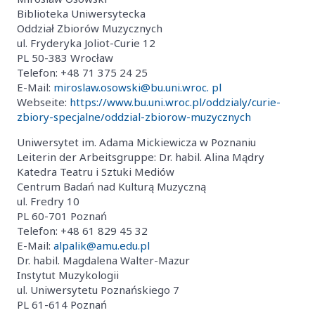
Biblioteka Uniwersytecka
Oddział Zbiorów Muzycznych
ul. Fryderyka Joliot-Curie 12
PL 50-383 Wrocław
Telefon: +48 71 375 24 25
E-Mail:
miroslaw.osowski@bu.uni.wroc. pl
Webseite:
https://www.bu.uni.wroc.pl/oddzialy/curie-
zbiory-specjalne/oddzial-zbiorow-muzycznych
Uniwersytet im. Adama Mickiewicza w Poznaniu
Leiterin der Arbeitsgruppe: Dr. habil. Alina Mądry
Katedra Teatru i Sztuki Mediów
Centrum Badań nad Kulturą Muzyczną
ul. Fredry 10
PL 60-701 Poznań
Telefon: +48 61 829 45 32
E-Mail:
alpalik@amu.edu.pl
Dr. habil. Magdalena Walter-Mazur
Instytut Muzykologii
ul. Uniwersytetu Poznańskiego 7
PL 61-614 Poznań