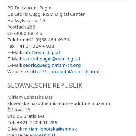
PD Dr. Laurent Pugin
Dr. Cédric Güggi RISM Digital Center
Hallwylstrasse 15
Postfach 286
CH-3000 Bern 6
Telefon: +41 (0)58 464 49 34
Fax: +41 31 324 4 938
E-Mail:
info@rism.digital
E-Mail:
laurent.pugin@rism.digital
E-Mail:
cedric.gueggi@rism-ch.org
Webseite:
https://rism.digital/rism-ch.html
SLOWAKISCHE REPUBLIK
Miriam Lehotska Das
Slovenské národné múzeum-Hudobné múzeum
Žižkova 18
810 06 Bratislava
Tel.: +421 2 204 91 286
E-Mail:
miriam.lehotska@snm.sk
Webseite:
www.snm.sk