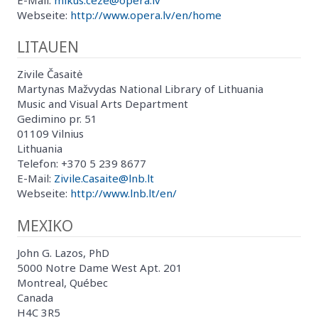
Webseite:
http://www.opera.lv/en/home
LITAUEN
Zivile Časaitė
Martynas Mažvydas National Library of Lithuania
Music and Visual Arts Department
Gedimino pr. 51
01109 Vilnius
Lithuania
Telefon: +370 5 239 8677
E-Mail:
Zivile.Casaite@lnb.lt
Webseite:
http://www.lnb.lt/en/
MEXIKO
John G. Lazos, PhD
5000 Notre Dame West Apt. 201
Montreal, Québec
Canada
H4C 3R5