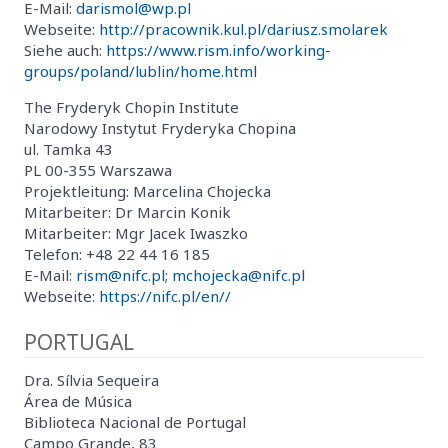
E-Mail:
darismol@wp.pl
Webseite:
http://pracownik.kul.pl/dariusz.smolarek
Siehe auch:
https://www.rism.info/working-
groups/poland/lublin/home.html
The Fryderyk Chopin Institute
Narodowy Instytut Fryderyka Chopina
ul. Tamka 43
PL 00-355 Warszawa
Projektleitung: Marcelina Chojecka
Mitarbeiter: Dr Marcin Konik
Mitarbeiter: Mgr Jacek Iwaszko
Telefon: +48 22 44 16 185
E-Mail:
rism@nifc.pl
;
mchojecka@nifc.pl
Webseite:
https://nifc.pl/en//
PORTUGAL
Dra. Sílvia Sequeira
Área de Música
Biblioteca Nacional de Portugal
Campo Grande, 83