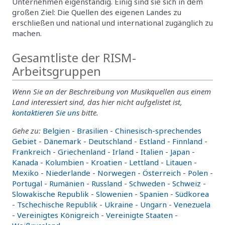
Unternehmen eigenständig. Einig sind sie sich in dem
großen Ziel: Die Quellen des eigenen Landes zu
erschließen und national und international zugänglich zu
machen.
Gesamtliste der RISM-
Arbeitsgruppen
Wenn Sie an der Beschreibung von Musikquellen aus einem
Land interessiert sind, das hier nicht aufgelistet ist,
kontaktieren Sie uns
bitte.
Gehe zu:
Belgien
-
Brasilien
-
Chinesisch-sprechendes
Gebiet
-
Dänemark
-
Deutschland
-
Estland
-
Finnland
-
Frankreich
-
Griechenland
-
Irland
-
Italien
-
Japan
-
Kanada
-
Kolumbien
-
Kroatien
-
Lettland
-
Litauen
-
Mexiko
-
Niederlande
-
Norwegen
-
Österreich
-
Polen
-
Portugal
-
Rumänien
-
Russland
-
Schweden
-
Schweiz
-
Slowakische Republik
-
Slowenien
-
Spanien
-
Südkorea
-
Tschechische Republik
-
Ukraine
-
Ungarn
-
Venezuela
-
Vereinigtes Königreich
-
Vereinigte Staaten
-