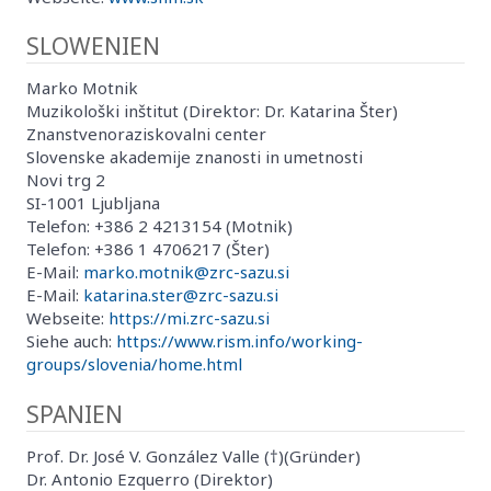
SLOWENIEN
Marko Motnik
Muzikološki inštitut (Direktor: Dr. Katarina Šter)
Znanstvenoraziskovalni center
Slovenske akademije znanosti in umetnosti
Novi trg 2
SI-1001 Ljubljana
Telefon: +386 2 4213154 (Motnik)
Telefon: +386 1 4706217 (Šter)
E-Mail:
marko.motnik@zrc-sazu.si
E-Mail:
katarina.ster@zrc-sazu.si
Webseite:
https://mi.zrc-sazu.si
Siehe auch:
https://www.rism.info/working-
groups/slovenia/home.html
SPANIEN
Prof. Dr. José V. González Valle (†)(Gründer)
Dr. Antonio Ezquerro (Direktor)