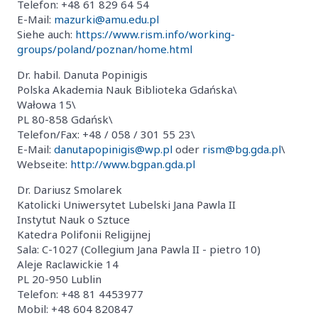
Telefon: +48 61 829 64 54
E-Mail:
mazurki@amu.edu.pl
Siehe auch:
https://www.rism.info/working-
groups/poland/poznan/home.html
Dr. habil. Danuta Popinigis
Polska Akademia Nauk Biblioteka Gdańska\
Wałowa 15\
PL 80-858 Gdańsk\
Telefon/Fax: +48 / 058 / 301 55 23\
E-Mail:
danutapopinigis@wp.pl
oder
rism@bg.gda.pl
\
Webseite:
http://www.bgpan.gda.pl
Dr. Dariusz Smolarek
Katolicki Uniwersytet Lubelski Jana Pawla II
Instytut Nauk o Sztuce
Katedra Polifonii Religijnej
Sala: C-1027 (Collegium Jana Pawla II - pietro 10)
Aleje Raclawickie 14
PL 20-950 Lublin
Telefon: +48 81 4453977
Mobil: +48 604 820847