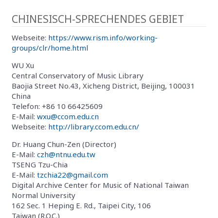
CHINESISCH-SPRECHENDES GEBIET
Webseite:
https://www.rism.info/working-
groups/clr/home.html
WU Xu
Central Conservatory of Music Library
Baojia Street No.43, Xicheng District, Beijing, 100031
China
Telefon: +86 10 66425609
E-Mail:
wxu@ccom.edu.cn
Webseite:
http://library.ccom.edu.cn/
Dr. Huang Chun-Zen (Director)
E-Mail:
czh@ntnu.edu.tw
TSENG Tzu-Chia
E-Mail:
tzchia22@gmail.com
Digital Archive Center for Music of National Taiwan
Normal University
162 Sec. 1 Heping E. Rd., Taipei City, 106
Taiwan (R.O.C.)