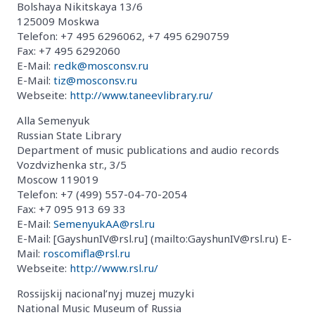
Bolshaya Nikitskaya 13/6
125009 Moskwa
Telefon: +7 495 6296062, +7 495 6290759
Fax: +7 495 6292060
E-Mail:
redk@mosconsv.ru
E-Mail:
tiz@mosconsv.ru
Webseite:
http://www.taneevlibrary.ru/
Alla Semenyuk
Russian State Library
Department of music publications and audio records
Vozdvizhenka str., 3/5
Moscow 119019
Telefon: +7 (499) 557-04-70-2054
Fax: +7 095 913 69 33
E-Mail:
SemenyukAA@rsl.ru
E-Mail: [GayshunIV@rsl.ru] (mailto:GayshunIV@rsl.ru) E-
Mail:
roscomifla@rsl.ru
Webseite:
http://www.rsl.ru/
Rossijskij nacional’nyj muzej muzyki
National Music Museum of Russia