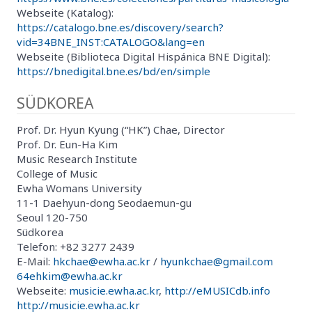
Webseite (Katalog):
https://catalogo.bne.es/discovery/search?
vid=34BNE_INST:CATALOGO&lang=en
Webseite (Biblioteca Digital Hispánica BNE Digital):
https://bnedigital.bne.es/bd/en/simple
SÜDKOREA
Prof. Dr. Hyun Kyung (“HK”) Chae, Director
Prof. Dr. Eun-Ha Kim
Music Research Institute
College of Music
Ewha Womans University
11-1 Daehyun-dong Seodaemun-gu
Seoul 120-750
Südkorea
Telefon: +82 3277 2439
E-Mail:
hkchae@ewha.ac.kr
/
hyunkchae@gmail.com
64ehkim@ewha.ac.kr
Webseite:
musicie.ewha.ac.kr
,
http://eMUSICdb.info
http://musicie.ewha.ac.kr