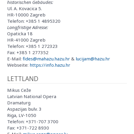
historischen Gebäudes:
Ul. A. Kovacica 5.
HR-10000 Zagreb
Telefon: +385 1 4895320
Langfristige Adresse:
Opaticka 18
HR-41000 Zagreb
Telefon: +385 1 272323
Fax: +385 1 277352
E-Mail:
fides@mahazu.hazu.hr
&
lucijam@hazu.hr
Webseite:
https://info.hazu.hr
LETTLAND
Mikus Ceže
Latvian National Opera
Dramaturg
Aspazijas bulv. 3
Riga, LV-1050
Telefon: +371-707 3700
Fax: +371-722 8930
E-Mail:
mikus.ceze@opera.lv