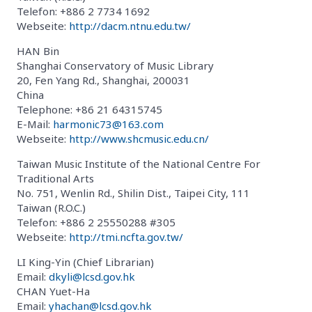
Telefon: +886 2 7734 1692
Webseite:
http://dacm.ntnu.edu.tw/
HAN Bin
Shanghai Conservatory of Music Library
20, Fen Yang Rd., Shanghai, 200031
China
Telephone: +86 21 64315745
E-Mail:
harmonic73@163.com
Webseite:
http://www.shcmusic.edu.cn/
Taiwan Music Institute of the National Centre For
Traditional Arts
No. 751, Wenlin Rd., Shilin Dist., Taipei City, 111
Taiwan (R.O.C.)
Telefon: +886 2 25550288 #305
Webseite:
http://tmi.ncfta.gov.tw/
LI King-Yin (Chief Librarian)
Email:
dkyli@lcsd.gov.hk
CHAN Yuet-Ha
Email:
yhachan@lcsd.gov.hk