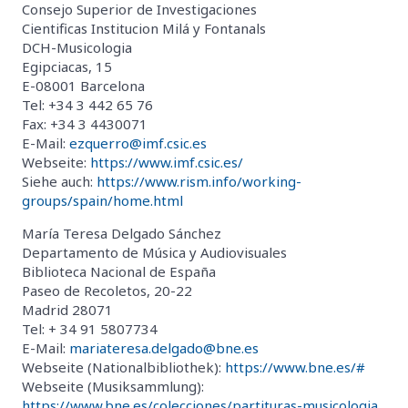
Consejo Superior de Investigaciones
Cientificas Institucion Milá y Fontanals
DCH-Musicologia
Egipciacas, 15
E-08001 Barcelona
Tel: +34 3 442 65 76
Fax: +34 3 4430071
E-Mail:
ezquerro@imf.csic.es
Webseite:
https://www.imf.csic.es/
Siehe auch:
https://www.rism.info/working-
groups/spain/home.html
María Teresa Delgado Sánchez
Departamento de Música y Audiovisuales
Biblioteca Nacional de España
Paseo de Recoletos, 20-22
Madrid 28071
Tel: + 34 91 5807734
E-Mail:
mariateresa.delgado@bne.es
Webseite (Nationalbibliothek):
https://www.bne.es/#
Webseite (Musiksammlung):
https://www.bne.es/colecciones/partituras-musicologia