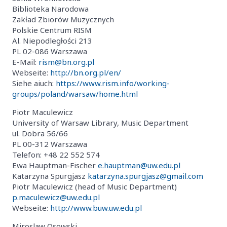
Biblioteka Narodowa
Zakład Zbiorów Muzycznych
Polskie Centrum RISM
Al. Niepodległości 213
PL 02-086 Warszawa
E-Mail:
rism@bn.org.pl
Webseite:
http://bn.org.pl/en/
Siehe aiuch:
https://www.rism.info/working-
groups/poland/warsaw/home.html
Piotr Maculewicz
University of Warsaw Library, Music Department
ul. Dobra 56/66
PL 00-312 Warszawa
Telefon: +48 22 552 574
Ewa Hauptman-Fischer
e.hauptman@uw.edu.pl
Katarzyna Spurgjasz
katarzyna.spurgjasz@gmail.com
Piotr Maculewicz (head of Music Department)
p.maculewicz@uw.edu.pl
Webseite:
http://www.buw.uw.edu.pl
Miroslaw Osowski