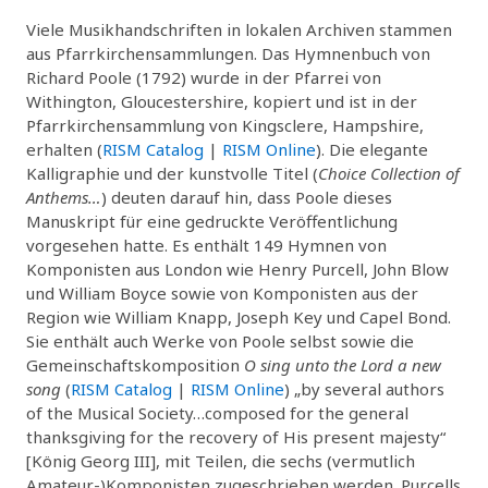
Viele Musikhandschriften in lokalen Archiven stammen
aus Pfarrkirchensammlungen. Das Hymnenbuch von
Richard Poole (1792) wurde in der Pfarrei von
Withington, Gloucestershire, kopiert und ist in der
Pfarrkirchensammlung von Kingsclere, Hampshire,
erhalten (
RISM Catalog
|
RISM Online
). Die elegante
Kalligraphie und der kunstvolle Titel (
Choice Collection of
Anthems…
) deuten darauf hin, dass Poole dieses
Manuskript für eine gedruckte Veröffentlichung
vorgesehen hatte. Es enthält 149 Hymnen von
Komponisten aus London wie Henry Purcell, John Blow
und William Boyce sowie von Komponisten aus der
Region wie William Knapp, Joseph Key und Capel Bond.
Sie enthält auch Werke von Poole selbst sowie die
Gemeinschaftskomposition
O sing unto the Lord a new
song
(
RISM Catalog
|
RISM Online
) „by several authors
of the Musical Society…composed for the general
thanksgiving for the recovery of His present majesty“
[König Georg III], mit Teilen, die sechs (vermutlich
Amateur-)Komponisten zugeschrieben werden. Purcells