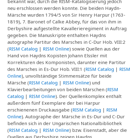
bekannt war, durch die RISM-Katalogisierung jedoch
neu erschlossen werden konnte. Die beiden Haydn-
Märsche wurden 1794/5 von Sir Henry Harpur (1763-
1819), 7. Baronet of Calke Abbey, für das von ihm in
Derbyshire aufgestellte Kavallerieregiment in Auftrag
gegeben. Die Manuskripte enthalten Haydns
autographe Partitur des Marsches in C-Dur Hob. VIII:2
(
RISM Catalog
|
RISM Online
) sowie Quellen aus der
Hand von Haydns Kopisten Johann Elssler mit
Korrekturen des Komponisten, darunter eine Partitur
des Marsches in Es-Dur Hob. VIII:1 (
RISM Catalog
|
RISM
Online
), unvollständige Stimmensätze für beide
Märsche (
RISM Catalog
|
RISM Online
) und
Klavierbearbeitungen von beiden Märschen (
RISM
Catalog
|
RISM Online
). Der Quellenkomplex enthält
außerdem fünf Exemplare der bei Harpur
erschienenen Druckausgabe (
RISM Catalog
|
RISM
Online
). Autographe der Märsche in Es-Dur und C-Dur
befinden sich in der Ungarischen Nationalbibliothek
(
RISM Catalog
|
RISM Online
) bzw. Eisenstadt, aber die
Quellen aus Derbyshire zeigen Haydns