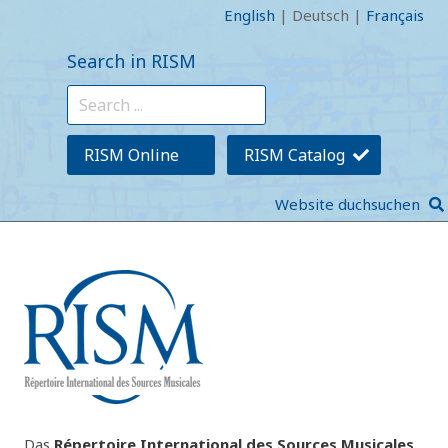
English
|
Deutsch
|
Français
Search in RISM
RISM Online
RISM Catalog
Website duchsuchen
Das
Répertoire International des Sources Musicales