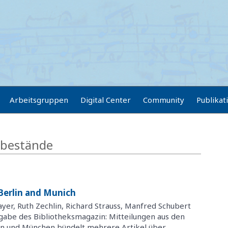
Arbeitsgruppen
Digital Center
Community
Publikat
sbestände
erlin and Munich
mayer, Ruth Zechlin, Richard Strauss, Manfred Schubert
gabe des Bibliotheksmagazin: Mitteilungen aus den
lin und München bündelt mehrere Artikel über