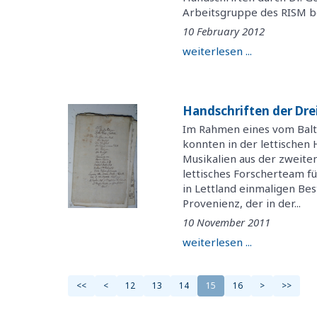
Arbeitsgruppe des RISM besi
10 February 2012
weiterlesen ...
Handschriften der Drei
Im Rahmen eines vom Balt
konnten in der lettischen 
Musikalien aus der zweiten
lettisches Forscherteam fü
in Lettland einmaligen Be
Provenienz, der in der...
10 November 2011
weiterlesen ...
<<
<
12
13
14
15
16
>
>>