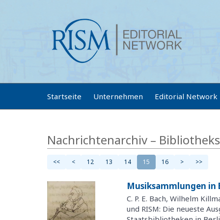
Startseite
Unternehmen
Editorial Network
Nachrichtenarchiv – Bibliothek
<<
<
12
13
14
15
16
>
>>
Musiksammlungen in B
C. P. E. Bach, Wilhelm Kill
und RISM: Die neueste Aus
Staatsbibliotheken in Ber