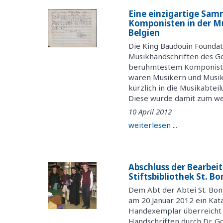
Eine einzigartige Sam
Komponisten in der Mu
Belgien
Die King Baudouin Foundat
Musikhandschriften des G
berühmtestem Komponisten
waren Musikern und Musik
kürzlich in die Musikabtei
Diese wurde damit zum welt
10 April 2012
weiterlesen ...
Abschluss der Bearbei
Stiftsbibliothek St. B
Dem Abt der Abtei St. Bon
am 20.Januar 2012 ein Kata
Handexemplar überreicht 
Handschriften durch Dr. G