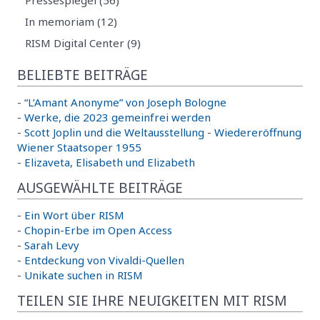
Pressespiegel (56)
In memoriam (12)
RISM Digital Center (9)
BELIEBTE BEITRÄGE
-
“L’Amant Anonyme” von Joseph Bologne
-
Werke, die 2023 gemeinfrei werden
-
Scott Joplin und die Weltausstellung
-
Wiedereröffnung
Wiener Staatsoper 1955
-
Elizaveta, Elisabeth und Elizabeth
AUSGEWÄHLTE BEITRÄGE
-
Ein Wort über RISM
-
Chopin-Erbe im Open Access
-
Sarah Levy
-
Entdeckung von Vivaldi-Quellen
-
Unikate suchen in RISM
TEILEN SIE IHRE NEUIGKEITEN MIT RISM