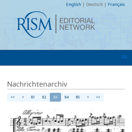
English
|
Deutsch
|
Français
Nachrichtenarchiv
<<
<
81
82
83
84
85
>
>>