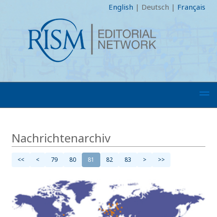
English
|
Deutsch
|
Français
Nachrichtenarchiv
<<
<
79
80
81
82
83
>
>>