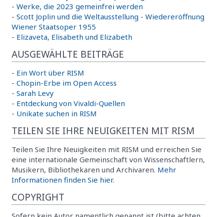
-
Werke, die 2023 gemeinfrei werden
-
Scott Joplin und die Weltausstellung
-
Wiedereröffnung
Wiener Staatsoper 1955
-
Elizaveta, Elisabeth und Elizabeth
AUSGEWÄHLTE BEITRÄGE
-
Ein Wort über RISM
-
Chopin-Erbe im Open Access
-
Sarah Levy
-
Entdeckung von Vivaldi-Quellen
-
Unikate suchen in RISM
TEILEN SIE IHRE NEUIGKEITEN MIT RISM
Teilen Sie Ihre Neuigkeiten mit RISM und erreichen Sie
eine internationale Gemeinschaft von Wissenschaftlern,
Musikern, Bibliothekaren und Archivaren.
Mehr
Informationen finden Sie hier.
COPYRIGHT
Sofern kein Autor namentlich genannt ist (bitte achten