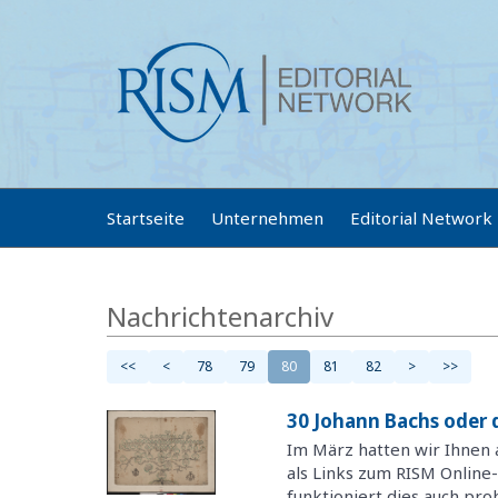
Startseite
Unternehmen
Editorial Network
Nachrichtenarchiv
<<
<
78
79
80
81
82
>
>>
30 Johann Bachs oder
Im März hatten wir Ihnen a
als Links zum RISM Online-
funktioniert dies auch pr