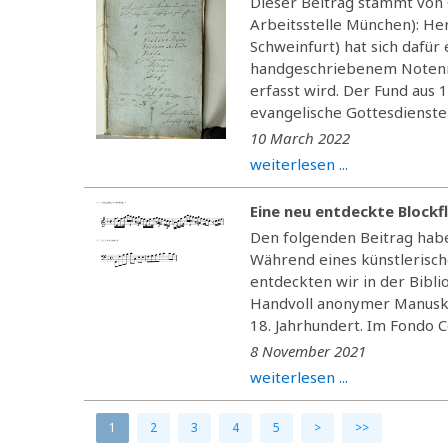
Dieser Beitrag stammt von
Arbeitsstelle München): He
Schweinfurt) hat sich dafür
handgeschriebenem Notenma
erfasst wird. Der Fund aus
evangelische Gottesdienste 
10 March 2022
weiterlesen ...
Eine neu entdeckte Blockf
Den folgenden Beitrag haben
Während eines künstlerisch
entdeckten wir in der Bibl
Handvoll anonymer Manuskr
18. Jahrhundert. Im Fondo C
8 November 2021
weiterlesen ...
1
2
3
4
5
>
>>