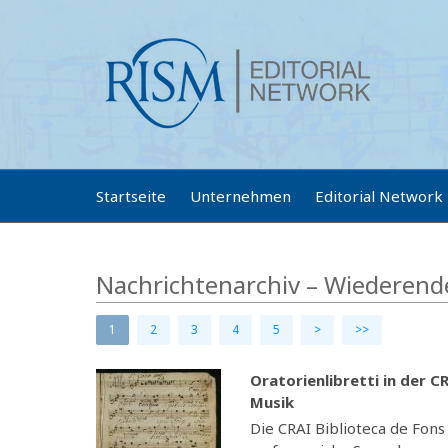
Startseite
Unternehmen
Editorial Network
Nachrichtenarchiv – Wiederend
1
2
3
4
5
>
>>
Oratorienlibretti in der C
Musik
Die CRAI Biblioteca de Fons