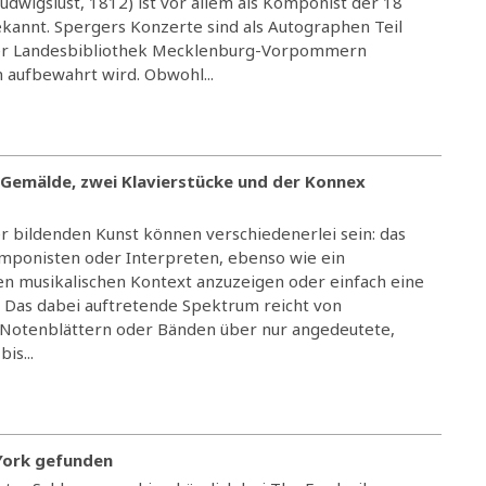
Ludwigslust, 1812) ist vor allem als Komponist der 18
kannt. Spergers Konzerte sind als Autographen Teil
 der Landesbibliothek Mecklenburg-Vorpommern
 aufbewahrt wird. Obwohl...
in Gemälde, zwei Klavierstücke und der Konnex
er bildenden Kunst können verschiedenerlei sein: das
omponisten oder Interpreten, ebenso wie ein
en musikalischen Kontext anzuzeigen oder einfach eine
. Das dabei auftretende Spektrum reicht von
 Notenblättern oder Bänden über nur angedeutete,
is...
York gefunden