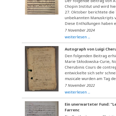
Der folgende Beitrag von Ar
Chopin Institut und wird h
27. Oktober berichtete die
unbekannten Manuskripts vo
Diese Enthüllungen haben e
7 November 2024
weiterlesen ...
Autograph von Luigi Cheru
Den folgenden Beitrag erhi
Marie Skłodowska-Curie, No
Cherubinis Cours de contre
entwickelte sich sehr schn
musicale wurden am Tag des
7 November 2022
weiterlesen ...
Ein unerwarteter Fund: “Le
Farrenc