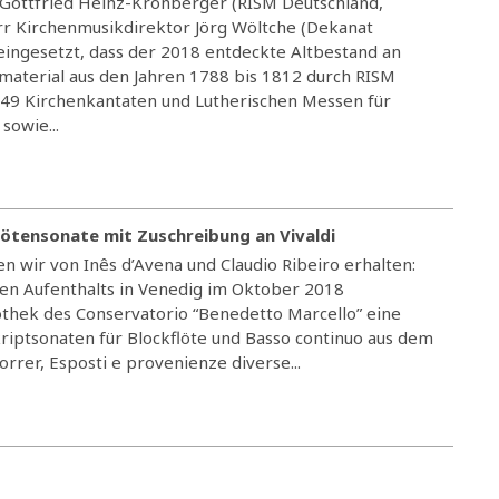
 Gottfried Heinz-Kronberger (RISM Deutschland,
rr Kirchenmusikdirektor Jörg Wöltche (Dekanat
 eingesetzt, dass der 2018 entdeckte Altbestand an
terial aus den Jahren 1788 bis 1812 durch RISM
 149 Kirchenkantaten und Lutherischen Messen für
sowie...
lötensonate mit Zuschreibung an Vivaldi
 wir von Inês d’Avena und Claudio Ribeiro erhalten:
en Aufenthalts in Venedig im Oktober 2018
iothek des Conservatorio “Benedetto Marcello” eine
iptsonaten für Blockflöte und Basso continuo aus dem
orrer, Esposti e provenienze diverse...