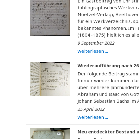
Ein Gastbeitrag von Christi
bibliographisches Werkverz
Noetzel-Verlag), Beethoven
für ein Werkverzeichnis, sp
bekanntes Phänomen. Im Fal
(1804–1875) hielt ich es aller
9 September 2022
weiterlesen ...
Wiederaufführung nach 26
Der folgende Beitrag stam
Immer wieder kommen durch
über mehrere Jahrhunderte 
Abraham und Isaac von Got
Johann Sebastian Bachs im A
25 April 2022
weiterlesen ...
Neu entdeckter Bestand a