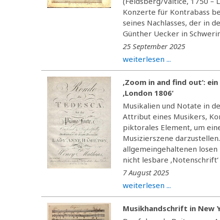
(Feldsberg/Valtice, 1750 – 
Konzerte für Kontrabass be
seines Nachlasses, der in
Günther Uecker in Schwerin
25 September 2025
weiterlesen ...
‚Zoom in and find out‘: e
‚London 1806‘
Musikalien und Notate in d
Attribut eines Musikers, K
piktorales Element, um ein
Musizierszene darzustellen
allgemeingehaltenen losen
nicht lesbare ‚Notenschrift‘ b
7 August 2025
weiterlesen ...
Musikhandschrift in New 