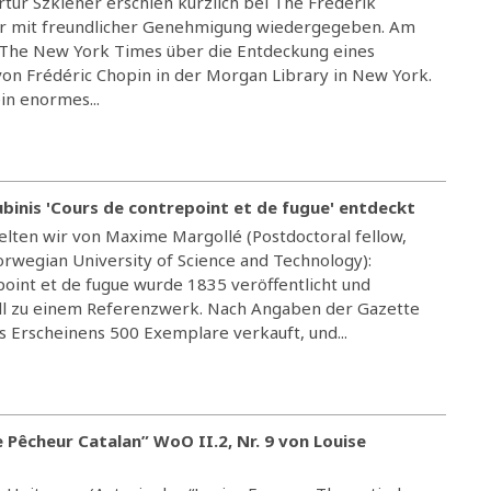
tur Szklener erschien kürzlich bei The Frederik
ier mit freundlicher Genehmigung wiedergegeben. Am
 The New York Times über die Entdeckung eines
n Frédéric Chopin in der Morgan Library in New York.
in enormes...
binis 'Cours de contrepoint et de fugue' entdeckt
elten wir von Maxime Margollé (Postdoctoral fellow,
rwegian University of Science and Technology):
point et de fugue wurde 1835 veröffentlicht und
ell zu einem Referenzwerk. Nach Angaben der Gazette
 Erscheinens 500 Exemplare verkauft, und...
 Pêcheur Catalan” WoO II.2, Nr. 9 von Louise