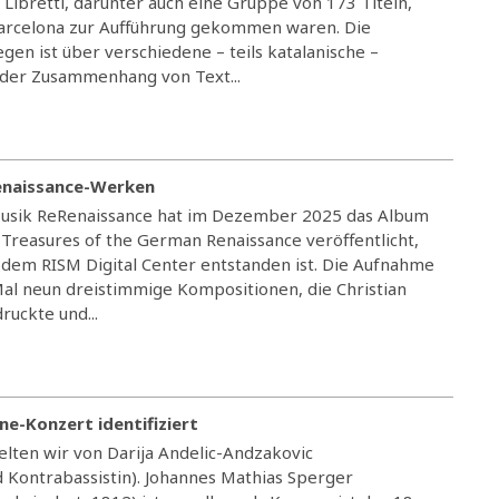
ibretti, darunter auch eine Gruppe von 173 Titeln,
Barcelona zur Aufführung gekommen waren. Die
en ist über verschiedene – teils katalanische –
 der Zusammenhang von Text...
enaissance-Werken
 Musik ReRenaissance hat im Dezember 2025 das Album
 Treasures of the German Renaissance veröffentlicht,
dem RISM Digital Center entstanden ist. Die Aufnahme
l neun dreistimmige Kompositionen, die Christian
ruckte und...
ne-Konzert identifiziert
elten wir von Darija Andelic-Andzakovic
d Kontrabassistin). Johannes Mathias Sperger