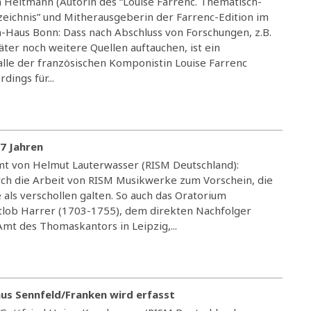
n Heitmann (Autorin des “Louise Farrenc. Thematisch-
eichnis” und Mitherausgeberin der Farrenc-Edition im
-Haus Bonn: Dass nach Abschluss von Forschungen, z.B.
äter noch weitere Quellen auftauchen, ist ein
le der französischen Komponistin Louise Farrenc
dings für...
7 Jahren
mt von Helmut Lauterwasser (RISM Deutschland):
 die Arbeit von RISM Musikwerke zum Vorschein, die
als verschollen galten. So auch das Oratorium
tlob Harrer (1703-1755), dem direkten Nachfolger
mt des Thomaskantors in Leipzig,...
us Sennfeld/Franken wird erfasst