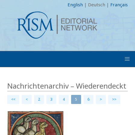
English
|
Deutsch
|
Français
Nachrichtenarchiv – Wiederendeckt
<<
<
2
3
4
5
6
>
>>