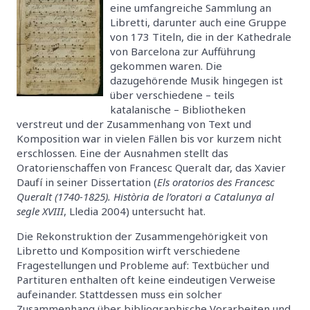
eine umfangreiche Sammlung an
Libretti, darunter auch eine Gruppe
von 173 Titeln, die in der Kathedrale
von Barcelona zur Aufführung
gekommen waren. Die
dazugehörende Musik hingegen ist
über verschiedene – teils
katalanische – Bibliotheken
verstreut und der Zusammenhang von Text und
Komposition war in vielen Fällen bis vor kurzem nicht
erschlossen. Eine der Ausnahmen stellt das
Oratorienschaffen von Francesc Queralt dar, das Xavier
Daufí in seiner Dissertation (
Els oratorios des Francesc
Queralt (1740-1825). Història de l’oratori a Catalunya al
segle XVIII
, Lledia 2004) untersucht hat.
Die Rekonstruktion der Zusammengehörigkeit von
Libretto und Komposition wirft verschiedene
Fragestellungen und Probleme auf: Textbücher und
Partituren enthalten oft keine eindeutigen Verweise
aufeinander. Stattdessen muss ein solcher
Zusammenhang über bibliographische Vorarbeiten und