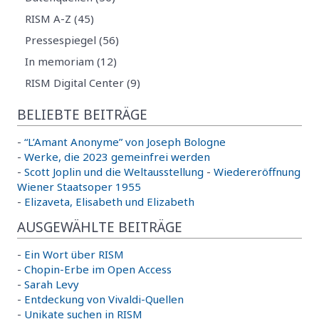
RISM A-Z (45)
Pressespiegel (56)
In memoriam (12)
RISM Digital Center (9)
BELIEBTE BEITRÄGE
-
“L’Amant Anonyme” von Joseph Bologne
-
Werke, die 2023 gemeinfrei werden
-
Scott Joplin und die Weltausstellung
-
Wiedereröffnung
Wiener Staatsoper 1955
-
Elizaveta, Elisabeth und Elizabeth
AUSGEWÄHLTE BEITRÄGE
-
Ein Wort über RISM
-
Chopin-Erbe im Open Access
-
Sarah Levy
-
Entdeckung von Vivaldi-Quellen
-
Unikate suchen in RISM