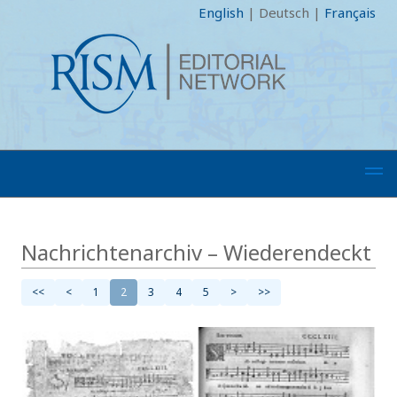
English
|
Deutsch
|
Français
Nachrichtenarchiv – Wiederendeckt
<<
<
1
2
3
4
5
>
>>