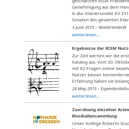
geschätzten RISM Präsidente
Genehmigung aus dem Henle 
A-dur-Klaviersonate KV 331
Sonaten des gesamten Klavi
3 June 2015 – Wiederendeckt
weiterlesen ...
Ergebnisse der RISM Nutze
Zur Zeit werten wir die er
Katalog aus. Vom 30. Oktob
mit 62 Fragen online beant
Nutzer besser kennenlerne
Erfahrung haben sie bislang.
28 May 2015 – Eigendarstell
weiterlesen ...
Zuordnung einzelner Arien
Musikaliensammlung
Unser Kollege Roberto Scoc