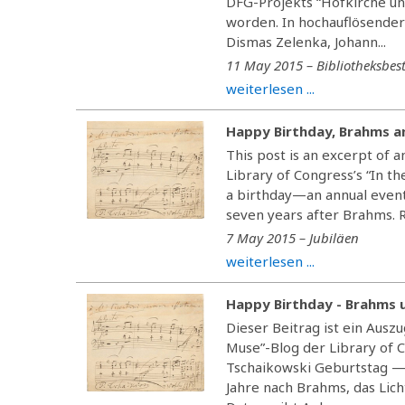
DFG-Projekts “Hofkirche und
worden. In hochauflösender
Dismas Zelenka, Johann...
11 May 2015 – Bibliotheksbes
weiterlesen ...
Happy Birthday, Brahms a
This post is an excerpt of a
Library of Congress’s “In 
a birthday—an annual event
seven years after Brahms. Re
7 May 2015 – Jubiläen
weiterlesen ...
Happy Birthday - Brahms 
Dieser Beitrag ist ein Auszu
Muse”-Blog der Library of 
Tschaikowski Geburtstag — e
Jahre nach Brahms, das Lich