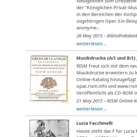
Neuigkeiten zum Dresdener 
der “Königlichen Privat-M
in den Bereichen der Komp
zugehörigen Oper. Ein Beisp
anonyme...
26 May 2015 – Bibliotheksbes
weiterlesen ...
Musikdrucke (A/I und B/I)
RISM freut sich mit dem ne
Musikdrucke erweitern zu 
Online-Katalog hinzugefügt
opac.rism.info und www.rism
Veröffentlicht als CD-ROM i
21 May 2015 – RISM Online-K
weiterlesen ...
Lucia Facchinelli
Heute steht das F für Lucia 