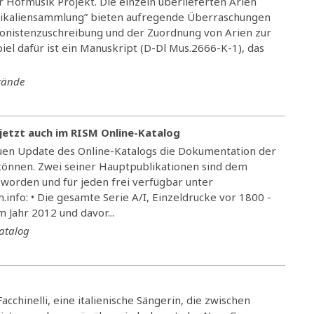
Hofmusik Projekt. Die einzeln überlieferten Arien
usikaliensammlung” bieten aufregende Überraschungen
onistenzuschreibung und der Zuordnung von Arien zur
iel dafür ist ein Manuskript (D-Dl Mus.2666-K-1), das
tände
 jetzt auch im RISM Online-Katalog
uen Update des Online-Katalogs die Dokumentation der
können. Zwei seiner Hauptpublikationen sind dem
 worden und für jeden frei verfügbar unter
.info: • Die gesamte Serie A/I, Einzeldrucke vor 1800 -
m Jahr 2012 und davor...
atalog
Facchinelli, eine italienische Sängerin, die zwischen