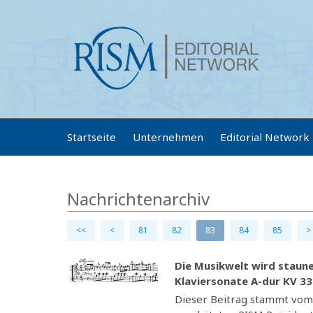
Startseite
Unternehmen
Editorial Network
Nachrichtenarchiv
<<
<
81
82
83
84
85
>
Die Musikwelt wird staun
Klaviersonate A-dur KV 3
Dieser Beitrag stammt vom