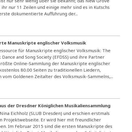
 ist nur sehr wenig über sie bekannt; das New Grove
ihr nur 11 Zeilen und einige mehr sind es in Kutschs
erste dokumentierte Aufführung der...
sierte Manuskripte englischer Volksmusik
Ressource für Manuskripte englischer Volksmusik: The
olk Dance and Song Society (EFDSS) und ihre Partner
 größte Online-Sammlung der Manuskripte englischer
kostenlos 80.00 Seiten zu traditionellen Liedern,
n vom Goldenen Zeitalter des Volksmusik-Sammelns,...
n aus der Dresdner Königlichen Musikaliensammlung
Nina Eichholz (SLUB Dresden) und erschien erstmals
 Projektwebseite. Er wird hier mit freundlicher
. Im Februar 2015 sind die ersten Manuskripte des