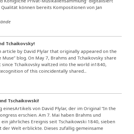
 Königliche Privat-Musikaliensammlung” digitalisiert
 Qualität können bereits Kompositionen von Jan
tände
nd Tchaikovsky!
n article by David Plylar that originally appeared on the
the Muse” blog. On May 7, Brahms and Tchaikovsky share
 since Tchaikovsky waltzed into the world in1840,
cognition of this coincidentally shared...
und Tschaikowski!
g einesArtikels von David Plylar, der im Original “In the
Congress erschien. Am 7. Mai haben Brahms und
in jährliches Ereignis seit Tschaikowski 1840, sieben
t der Welt erblickte. Dieses zufällig gemeinsame