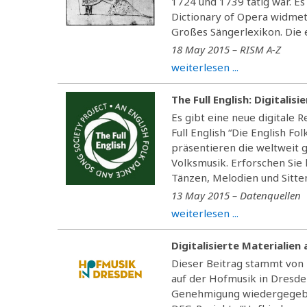
1724 und 1739 tätig war. Es
Dictionary of Opera widmet 
Großes Sängerlexikon. Die 
18 May 2015 – RISM A-Z
weiterlesen ...
The Full English: Digitali
Es gibt eine neue digitale 
Full English “Die English F
präsentieren die weltweit
Volksmusik. Erforschen Sie 
Tänzen, Melodien und Sitte
13 May 2015 – Datenquellen
weiterlesen ...
Digitalisierte Materialie
Dieser Beitrag stammt von 
auf der Hofmusik in Dresden
Genehmigung wiedergegeben