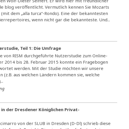
n Wolf-Dieter Seiffert. Er wird hier mit freundlicher
blog veröffentlicht. Vermutlich kennen Sie Mozarts
 (mit dem „alla turca“-Rondo). Eine der bekanntesten
errepertoires, wenn nicht gar die bekannteste. Und...
rstudie, Teil 1: Die Umfrage
ste von RISM durchgeführte Nutzerstudie zum Online-
er 2014 bis 28. Februar 2015 konnte ein Fragebogen
wortet werden. Mit der Studie möchten wir unsere
n (z.B. aus welchen Ländern kommen sie, welche
..
ung
 in der Dresdener Königlichen Privat-
cimarro von der SLUB in Dresden (D-Dl) schrieb diese