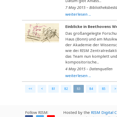
Datum gibt Anlass...
7 May 2015 – Bibliotheksbest
weiterlesen ...
Einblicke in Beethovens W
Das großangelegte Forschu
Haus (Bonn) und am Musikw
der Akademie der Wissensch
wie dei RISM Zentralredaktio
das Team nun komplett und
kompositorische...
4 May 2015 – Datenquellen
weiterlesen ...
<<
<
81
82
83
84
85
>
Follow RISM:
Hosted by the
RISM Digital 