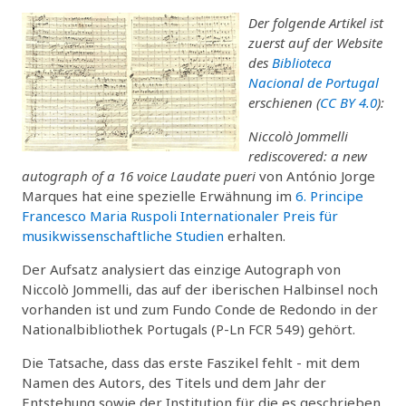
Der folgende Artikel ist
zuerst auf der Website
des
Biblioteca
Nacional de Portugal
erschienen (
CC BY 4.0
):
Niccolò Jommelli
rediscovered: a new
autograph of a 16 voice Laudate pueri
von António Jorge
Marques hat eine spezielle Erwähnung im
6. Principe
Francesco Maria Ruspoli Internationaler Preis für
musikwissenschaftliche Studien
erhalten.
Der Aufsatz analysiert das einzige Autograph von
Niccolò Jommelli, das auf der iberischen Halbinsel noch
vorhanden ist und zum Fundo Conde de Redondo in der
Nationalbibliothek Portugals (P-Ln FCR 549) gehört.
Die Tatsache, dass das erste Faszikel fehlt - mit dem
Namen des Autors, des Titels und dem Jahr der
Entstehung sowie der Institution für die es geschrieben