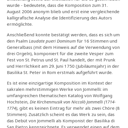
wurde - bedeutete, dass die Komposition zum 31.
August 2006 anonym blieb und erst eine vergleichende
kalligrafische Analyse die Identifizierung des Autors
ermöglichte.
Anschließend konnte bestätigt werden, dass es sich um
den Psalm
Laudate pueri Dominum
für 16 Stimmen und
Generalbass (mit dem Hinweis auf die Verwendung von
drei Orgeln), komponiert für die zweite Vesper zum
Fest von St. Petrus und St. Paul handelt, der mit Prunk
und Herrlichkeit am 29. Juni 1750 (Jubiläumsjahr) in der
Basilika St. Peter in Rom erstmals aufgeführt wurde.
Es ist eine einzigartige Komposition im Kontext der
sakralen mehrstimmigen Werke von Jommelli: im
umfangreichen thematischen Katalog von Wolfgang
Hochstein,
Die Kirchenmusik von Niccolò Jommelli (1714-
1774)
, gibt es keinen Eintrag für mehr als zwei Chöre (8
Stimmen). Zusätzlich scheint es das Werk zu sein, das
das Debüt von Jommelli als Komponist der Basilika di
San Pietro kennzeichnete. Es verwendet einen auf dem