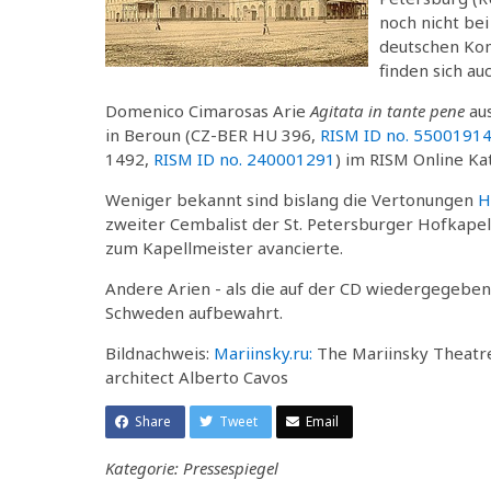
noch nicht bei
deutschen Kom
finden sich au
Domenico Cimarosas Arie
Agitata in tante pene
au
in Beroun (CZ-BER HU 396,
RISM ID no. 5500191
1492,
RISM ID no. 240001291
) im RISM Online Ka
Weniger bekannt sind bislang die Vertonungen
H
zweiter Cembalist der St. Petersburger Hofkapell
zum Kapellmeister avancierte.
Andere Arien - als die auf der CD wiedergegeben
Schweden aufbewahrt.
Bildnachweis:
Mariinsky.ru:
The Mariinsky Theatre 
architect Alberto Cavos
Share
Tweet
Email
Kategorie: Pressespiegel