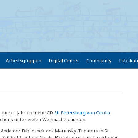
Arbeitsgruppen
Digital Center
Community
Publikat
gt dieses Jahr die neue CD
St. Petersburg von Cecilia
schenk unter vielen Weihnachtsbäumen.
ände der Bibliothek des Mariinsky-Theaters in St.
S-SPtob), auf die Cecilia Bartoli zurückgriff, sind zwar