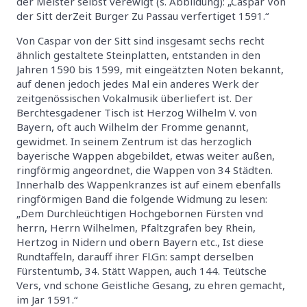
der Meister selbst verewigt (s. Abbildung): „Caspar Von
der Sitt derZeit Burger Zu Passau verfertiget 1591.“
Von Caspar von der Sitt sind insgesamt sechs recht
ähnlich gestaltete Steinplatten, entstanden in den
Jahren 1590 bis 1599, mit eingeätzten Noten bekannt,
auf denen jedoch jedes Mal ein anderes Werk der
zeitgenössischen Vokalmusik überliefert ist. Der
Berchtesgadener Tisch ist Herzog Wilhelm V. von
Bayern, oft auch Wilhelm der Fromme genannt,
gewidmet. In seinem Zentrum ist das herzoglich
bayerische Wappen abgebildet, etwas weiter außen,
ringförmig angeordnet, die Wappen von 34 Städten.
Innerhalb des Wappenkranzes ist auf einem ebenfalls
ringförmigen Band die folgende Widmung zu lesen:
„Dem Durchleüchtigen Hochgebornen Fürsten vnd
herrn, Herrn Wilhelmen, Pfaltzgrafen bey Rhein,
Hertzog in Nidern und obern Bayern etc., Ist diese
Rundtaffeln, darauff ihrer Fl.Gn: sampt derselben
Fürstentumb, 34. Stätt Wappen, auch 144. Teütsche
Vers, vnd schone Geistliche Gesang, zu ehren gemacht,
im Jar 1591.“