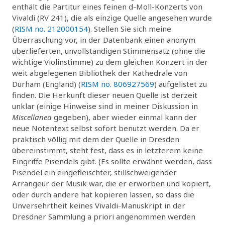
enthält die Partitur eines feinen d-Moll-Konzerts von
Vivaldi (RV 241), die als einzige Quelle angesehen wurde
(
RISM no. 212000154
). Stellen Sie sich meine
Überraschung vor, in der Datenbank einen anonym
überlieferten, unvollständigen Stimmensatz (ohne die
wichtige Violinstimme) zu dem gleichen Konzert in der
weit abgelegenen Bibliothek der Kathedrale von
Durham (England) (
RISM no. 806927569
) aufgelistet zu
finden. Die Herkunft dieser neuen Quelle ist derzeit
unklar (einige Hinweise sind in meiner Diskussion in
Miscellanea
gegeben), aber wieder einmal kann der
neue Notentext selbst sofort benutzt werden. Da er
praktisch völlig mit dem der Quelle in Dresden
übereinstimmt, steht fest, dass es in letzterem keine
Eingriffe Pisendels gibt. (Es sollte erwähnt werden, dass
Pisendel ein eingefleischter, stillschweigender
Arrangeur der Musik war, die er erworben und kopiert,
oder durch andere hat kopieren lassen, so dass die
Unversehrtheit keines Vivaldi-Manuskript in der
Dresdner Sammlung a priori angenommen werden