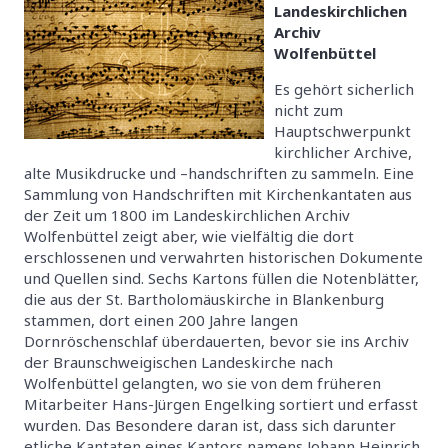
Landeskirchlichen
Archiv
Wolfenbüttel
Es gehört sicherlich
nicht zum
Hauptschwerpunkt
kirchlicher Archive,
alte Musikdrucke und –handschriften zu sammeln. Eine
Sammlung von Handschriften mit Kirchenkantaten aus
der Zeit um 1800 im Landeskirchlichen Archiv
Wolfenbüttel zeigt aber, wie vielfältig die dort
erschlossenen und verwahrten historischen Dokumente
und Quellen sind. Sechs Kartons füllen die Notenblätter,
die aus der St. Bartholomäuskirche in Blankenburg
stammen, dort einen 200 Jahre langen
Dornröschenschlaf überdauerten, bevor sie ins Archiv
der Braunschweigischen Landeskirche nach
Wolfenbüttel gelangten, wo sie von dem früheren
Mitarbeiter Hans-Jürgen Engelking sortiert und erfasst
wurden. Das Besondere daran ist, dass sich darunter
etliche Kantaten eines Kantors namens Johann Heinrich