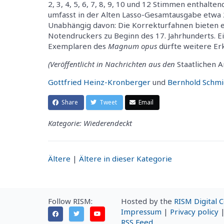
2, 3, 4, 5, 6, 7, 8, 9, 10 und 12 Stimmen enthal
umfasst in der Alten Lasso-Gesamtausgabe etwa 
Unabhängig davon: Die Korrekturfahnen bieten e
Notendruckers zu Beginn des 17. Jahrhunderts. Ei
Exemplaren des
Magnum opus
dürfte weitere Er
(Veröffentlicht in Nachrichten aus den
Staatlichen 
Gottfried Heinz-Kronberger
und
Bernhold Schmi
Share
Tweet
Email
Kategorie: Wiederendeckt
Ältere
|
Ältere in dieser Kategorie
Follow RISM:
Hosted by the
RISM Digital 
Impressum
|
Privacy policy
RSS Feed