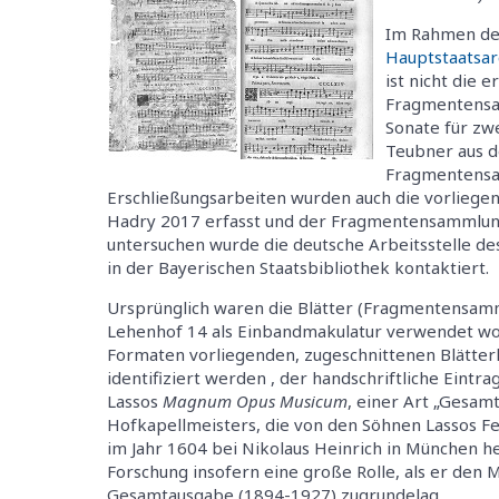
Im Rahmen de
Hauptstaatsar
ist nicht die 
Fragmentensam
Sonate für zw
Teubner aus d
Fragmentensam
Erschließungsarbeiten wurden auch die vorliege
Hadry 2017 erfasst und der Fragmentensammlung
untersuchen wurde die deutsche Arbeitsstelle des
in der Bayerischen Staatsbibliothek kontaktiert.
Ursprünglich waren die Blätter (Fragmentensamml
Lehenhof 14 als Einbandmakulatur verwendet wor
Formaten vorliegenden, zugeschnittenen Blätterk
identifiziert werden , der handschriftliche Eintr
Lassos
Magnum Opus Musicum
, einer Art „Gesa
Hofkapellmeisters, die von den Söhnen Lassos Fe
im Jahr 1604 bei Nikolaus Heinrich in München h
Forschung insofern eine große Rolle, als er den
Gesamtausgabe (1894-1927) zugrundelag.