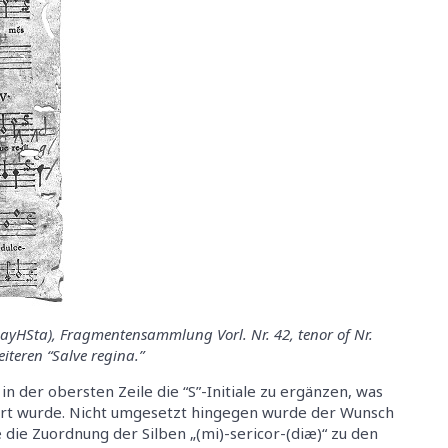
yHSta), Fragmentensammlung Vorl. Nr. 42, tenor of Nr.
eiteren “Salve regina.”
 in der obersten Zeile die “S”-Initiale zu ergänzen, was
hrt wurde. Nicht umgesetzt hingegen wurde der Wunsch
e die Zuordnung der Silben „(mi)-sericor-(diæ)“ zu den