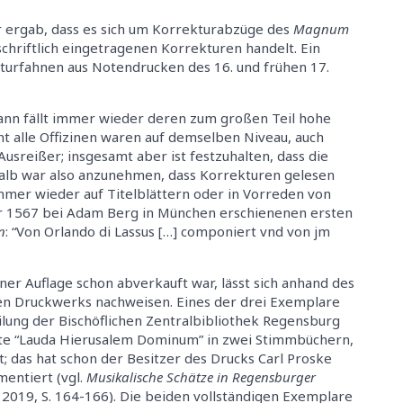
r ergab, dass es sich um Korrekturabzüge des
Magnum
chriftlich eingetragenen Korrekturen handelt. Ein
turfahnen aus Notendrucken des 16. und frühen 17.
dann fällt immer wieder deren zum großen Teil hohe
icht alle Offizinen waren auf demselben Niveau, auch
Ausreißer; insgesamt aber ist festzuhalten, dass die
alb war also anzunehmen, dass Korrekturen gelesen
immer wieder auf Titelblättern oder in Vorreden von
der 1567 bei Adam Berg in München erschienenen ersten
n
: “Von Orlando di Lassus […] componiert vnd von jm
ner Auflage schon abverkauft war, lässt sich anhand des
en Druckwerks nachweisen. Eines der drei Exemplare
lung der Bischöflichen Zentralbibliothek Regensburg
tte “Lauda Hierusalem Dominum” in zwei Stimmbüchern,
; das hat schon der Besitzer des Drucks Carl Proske
entiert (vgl.
Musikalische Schätze in Regensburger
rg 2019, S. 164-166). Die beiden vollständigen Exemplare