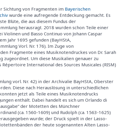
r Sichtung von Fragmenten im
Bayerischen
chiv
wurde eine aufregende Entdeckung gemacht. Es
erste Blüte, die aus diesem Fundus der
mlung herausragt. 2018 wurden schon Teile einer
ei Violinen und Basso Continuo von Johann Caspar
em Jahr 1695 gefunden (BayHStA,
mlung Vorl. Nr. 176). Im Zuge von
nden Fragmente eines Musiknotendruckes von Dr. Sarah
 zugeordnet. Um diese Musikalien genauer zu
 Répertoire International des Sources Musicales (RISM)
ung vorl. Nr. 42) in der Archivalie BayHStA, Oberster
den. Diese nach Herauslösung in unterschiedlichen
onnten jetzt als Teile eines Musiknotendrucks
agungen enthält. Dabei handelt es sich um Orlando di
mtausgabe“ der Motetten des Münchner
rdinand (ca. 1560-1609) und Rudolph (ca. 1563-1625)
erausgegeben wurde; der Druck spielt in der Lasso-
 Motettenbänden der heute sogenannten Alten Lasso-