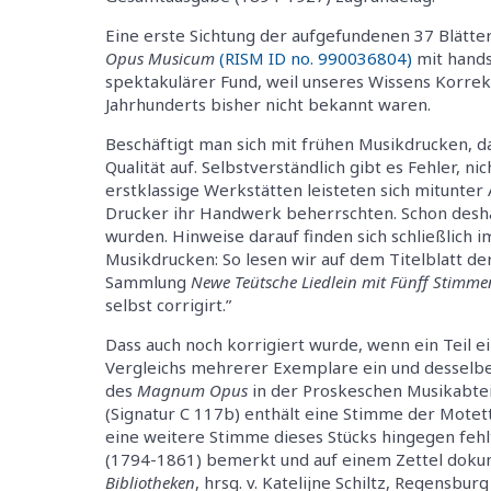
Eine erste Sichtung der aufgefundenen 37 Blätte
Opus Musicum
(RISM ID no. 990036804)
mit hands
spektakulärer Fund, weil unseres Wissens Korrek
Jahrhunderts bisher nicht bekannt waren.
Beschäftigt man sich mit frühen Musikdrucken, 
Qualität auf. Selbstverständlich gibt es Fehler, n
erstklassige Werkstätten leisteten sich mitunter 
Drucker ihr Handwerk beherrschten. Schon desh
wurden. Hinweise darauf finden sich schließlich 
Musikdrucken: So lesen wir auf dem Titelblatt 
Sammlung
Newe Teütsche Liedlein mit Fünff Stimme
selbst corrigirt.”
Dass auch noch korrigiert wurde, wenn ein Teil ei
Vergleichs mehrerer Exemplare ein und desselb
des
Magnum Opus
in der Proskeschen Musikabtei
(Signatur C 117b) enthält eine Stimme der Mote
eine weitere Stimme dieses Stücks hingegen fehlt
(1794-1861) bemerkt und auf einem Zettel dokum
Bibliotheken
, hrsg. v. Katelijne Schiltz, Regensbu