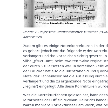
Image 2: Bayerische Staatsbibliothek München (D-Mb
Korrekturen.
Zudem gibt es einige Notenkorrekturen: In der dr
es gehört jedoch vor das folgende e; der Korrek
verlängert und das Vorzeichen richtig gesetzt. In 
Silbe „(fruct)-um“, beim zweiten “Salve regina” steh
der durch S zu ersetzen war. In derselben Zeile war
der Drucker hat also die Buchstaben d und g verw
Note; der Fahnenleser hat die Auslassung durch
verlängert und die zu ergänzende Note eingetrag
„regina“) eingefügt. Alle diese Korrekturen wurd
Wer die Korrekturfahnen gelesen hat, kann derze
Mitarbeiter der Offizin Nicolaus Heinrichs hande
waren mehrere Korrekturleser am Werk, was be