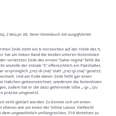
s), 2 Mus.pr. 68. Tenor-Stimmbuch mit ausgeführten
itten Zeile steht ein b-Vorzeichen auf der Höhe des h,
tor hat am linken Rand die beiden unteren Notenlinien
der vorletzten Zeile des ersten “Salve regina” fehlt die
t anstelle der Initiale “S” offensichtlich ein Platzhalter,
 ursprünglich „(re)-di-(na)“ statt „(re)-gi-(na)“ gesetzt;
echselt. Und am Ende dieser Zeile fehlt gar einen
 ein Häkchen gekennzeichnet, wiederum die Notenlinien
en, zudem hat er die dazu gehörende Silbe „-gi-„ (zu
en präzise umgesetzt.
it nicht geklärt werden. Es könnte sich um einen
ln ebenso wie um einen der Söhne Lassos. Vielleicht
i dem ungewöhnlich umfangreichen, 516 Motetten zu