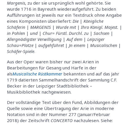
Margenis
, zu der sie ursprünglich wohl gehörte. Sie
wurde 1716 in Bayreuth wiederaufgeführt. Zu beiden
Aufführungen ist jeweils nur ein Textdruck ohne Angabe
eines Komponisten überliefert:
Die
|
Königliche
Schäferin
|
MARGENIS
|
Wurde mit
|
Ihro Königl. Majest.
|
in Pohlen
|
und
|
Chur= Fürstl. Durchl. zu
|
Sachsen
|
Allergnädigster Verwilligung
|
Auf dem
|
Leipziger
Schau=Platze
|
aufgehführet
|
Jn einem
|
Musicalischen
|
Schäfer-Spiele
.
Aus der Oper waren bisher nur zwei Arien in
Bearbeitungen für Gesang und Harfe in der
als
Musicalische Rüstkammer
bekannten und auf das Jahr
1719 datierten Sammelhandschrift der Sammlung C.F.
Becker in der Leipziger Stadtbibliothek –
Musikbibliothek nachgewiesen.
Der vollständige Text über den Fund, Abbildungen der
Quelle sowie eine Übertragung der Arie in moderne
Notation sind in der Nummer 277 (Januar/Februar
2018) der Zeitschrift
CONCERTO
nachzulesen. Siehe: