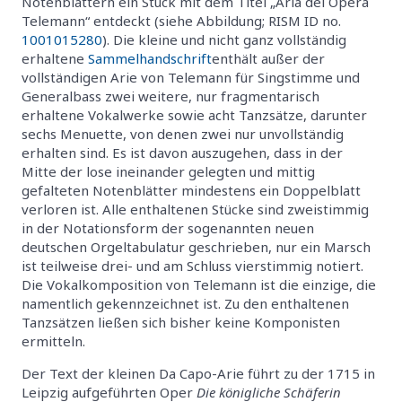
Notenblättern ein Stück mit dem Titel „Aria del Opera
Telemann“ entdeckt (siehe Abbildung; RISM ID no.
1001015280
). Die kleine und nicht ganz vollständig
erhaltene
Sammelhandschrift
enthält außer der
vollständigen Arie von Telemann für Singstimme und
Generalbass zwei weitere, nur fragmentarisch
erhaltene Vokalwerke sowie acht Tanzsätze, darunter
sechs Menuette, von denen zwei nur unvollständig
erhalten sind. Es ist davon auszugehen, dass in der
Mitte der lose ineinander gelegten und mittig
gefalteten Notenblätter mindestens ein Doppelblatt
verloren ist. Alle enthaltenen Stücke sind zweistimmig
in der Notationsform der sogenannten neuen
deutschen Orgeltabulatur geschrieben, nur ein Marsch
ist teilweise drei- und am Schluss vierstimmig notiert.
Die Vokalkomposition von Telemann ist die einzige, die
namentlich gekennzeichnet ist. Zu den enthaltenen
Tanzsätzen ließen sich bisher keine Komponisten
ermitteln.
Der Text der kleinen Da Capo-Arie führt zu der 1715 in
Leipzig aufgeführten Oper
Die königliche Schäferin