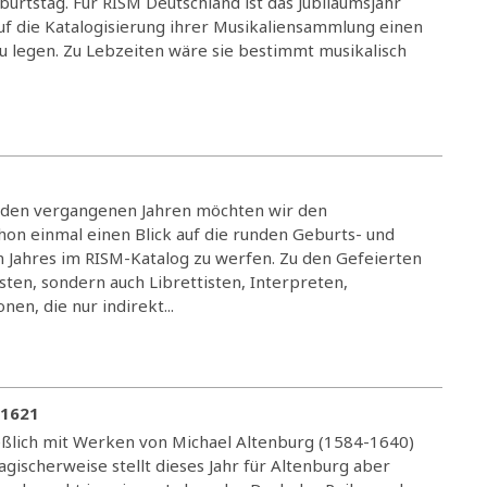
urtstag. Für RISM Deutschland ist das Jubiläumsjahr
uf die Katalogisierung ihrer Musikaliensammlung einen
 legen. Zu Lebzeiten wäre sie bestimmt musikalisch
in den vergangenen Jahren möchten wir den
hon einmal einen Blick auf die runden Geburts- und
 Jahres im RISM-Katalog zu werfen. Zu den Gefeierten
ten, sondern auch Librettisten, Interpreten,
n, die nur indirekt...
 1621
ießlich mit Werken von Michael Altenburg (1584-1640)
agischerweise stellt dieses Jahr für Altenburg aber