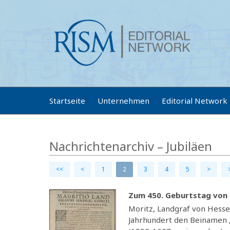
Startseite
Unternehmen
Editorial Network
Nachrichtenarchiv – Jubiläen
<<
<
1
2
3
4
5
>
Zum 450. Geburtstag von 
Moritz, Landgraf von Hessen
Jahrhundert den Beinamen „D