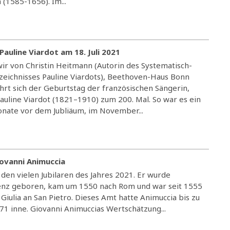
 (1585-1656). Im...
auline Viardot am 18. Juli 2021
ir von Christin Heitmann (Autorin des Systematisch-
eichnisses Pauline Viardots), Beethoven-Haus Bonn
jährt sich der Geburtstag der französischen Sängerin,
auline Viardot (1821–1910) zum 200. Mal. So war es ein
Monate vor dem Jubliäum, im November...
ovanni Animuccia
 den vielen Jubilaren des Jahres 2021. Er wurde
renz geboren, kam um 1550 nach Rom und war seit 1555
Giulia an San Pietro. Dieses Amt hatte Animuccia bis zu
1 inne. Giovanni Animuccias Wertschätzung...