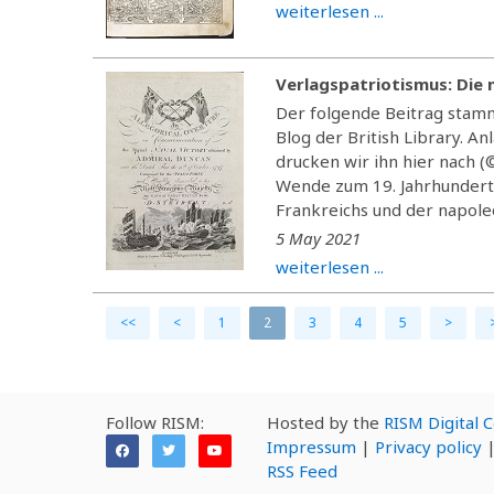
weiterlesen ...
Verlagspatriotismus: Die
Der folgende Beitrag stamm
Blog der British Library. A
drucken wir ihn hier nach 
Wende zum 19. Jahrhundert
Frankreichs und der napoleo
5 May 2021
weiterlesen ...
<<
<
1
2
3
4
5
>
Follow RISM:
Hosted by the
RISM Digital 
Impressum
|
Privacy policy
RSS Feed