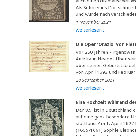
auch einen dramatischen We
Als Sohn eines Dorfschmiede
und wurde nach verschieden
1 November 2021
weiterlesen ...
Die Oper 'Orazio' von Pie
Vor 250 Jahren - irgendwa
Auletta in Neapel. Über sei
über seinen Geburtstag ge
von April 1693 und Februar 1
20 September 2021
weiterlesen ...
Eine Hochzeit während des
Der 9.9. ist in Deutschland
auf eine ganz besondere Ho
stattfand: Am 1. April 1627
(1605-1661) Sophie Eleonor