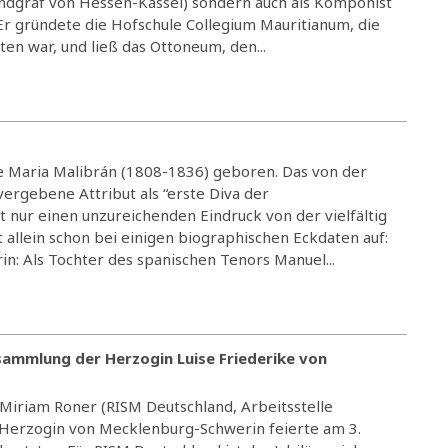
ndgraf von Hessen-Kassel) sondern auch als Komponist
Er gründete die Hofschule Collegium Mauritianum, die
ten war, und ließ das Ottoneum, den...
e Maria Malibrán (1808-1836) geboren. Das von der
ergebene Attribut als “erste Diva der
 nur einen unzureichenden Eindruck von der vielfältig
t allein schon bei einigen biographischen Eckdaten auf:
n: Als Tochter des spanischen Tenors Manuel...
nsammlung der Herzogin Luise Friederike von
Miriam Roner (RISM Deutschland, Arbeitsstelle
, Herzogin von Mecklenburg-Schwerin feierte am 3.