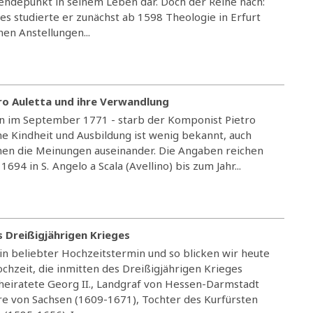
ndepunkt in seinem Leben dar. Doch der Reihe nach:
s studierte er zunächst ab 1598 Theologie in Erfurt
en Anstellungen...
tro Auletta und ihre Verwandlung
nn im September 1771 - starb der Komponist Pietro
ne Kindheit und Ausbildung ist wenig bekannt, auch
hen die Meinungen auseinander. Die Angaben reichen
694 in S. Angelo a Scala (Avellino) bis zum Jahr...
 Dreißigjährigen Krieges
 ein beliebter Hochzeitstermin und so blicken wir heute
chzeit, die inmitten des Dreißigjährigen Krieges
 heiratete Georg II., Landgraf von Hessen-Darmstadt
e von Sachsen (1609-1671), Tochter des Kurfürsten