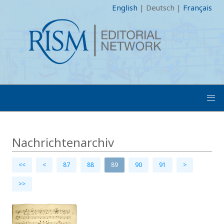
English
|
Deutsch
|
Français
Nachrichtenarchiv
<<
<
87
88
89
90
91
>
>>