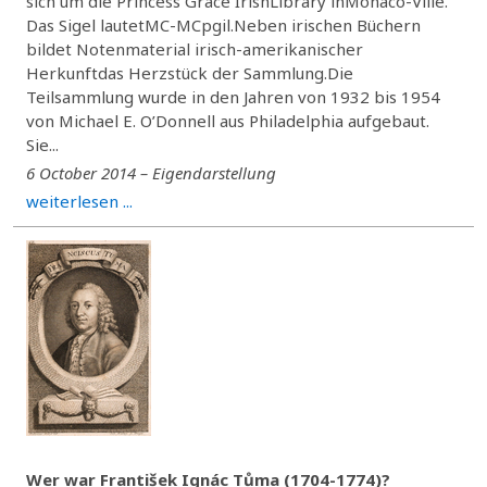
sich um die Princess Grace IrishLibrary inMonaco-Ville.
Das Sigel lautetMC-MCpgil.Neben irischen Büchern
bildet Notenmaterial irisch-amerikanischer
Herkunftdas Herzstück der Sammlung.Die
Teilsammlung wurde in den Jahren von 1932 bis 1954
von Michael E. O’Donnell aus Philadelphia aufgebaut.
Sie...
6 October 2014 – Eigendarstellung
weiterlesen ...
Wer war František Ignác Tůma (1704-1774)?