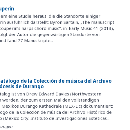
uperin
em eine Studie heraus, die die Standorte einiger
n ausführlich darstellt: Byron Sartain, „The manuscript
ouperin’s harpsichord music“, in: Early Music 41 (2013),
folgt der Autor die gegenwärtigen Standorte von
nd fand 77 Manuskripte...
atálogo de la Colección de música del Archivo
iócesis de Durango
talog ist von Drew Edward Davies (Northwestern
 worden, der zum ersten Mal den vollständigen
n Mexikos Durango Kathedrale (MEX-Dc) dokumentiert:
go de la Colección de música del Archivo Histórico de
 (Mexico City: Instituto de Investigaciones Estéticas...
inungen