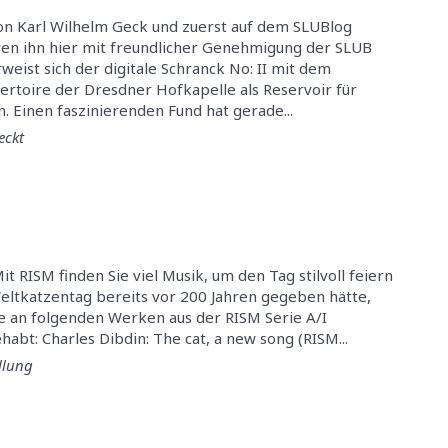
von Karl Wilhelm Geck und zuerst auf dem SLUBlog
ren ihn hier mit freundlicher Genehmigung der SLUB
eist sich der digitale Schranck No: II mit dem
rtoire der Dresdner Hofkapelle als Reservoir für
. Einen faszinierenden Fund hat gerade...
eckt
t RISM finden Sie viel Musik, um den Tag stilvoll feiern
ltkatzentag bereits vor 200 Jahren gegeben hätte,
e an folgenden Werken aus der RISM Serie A/I
habt: Charles Dibdin: The cat, a new song (RISM...
llung