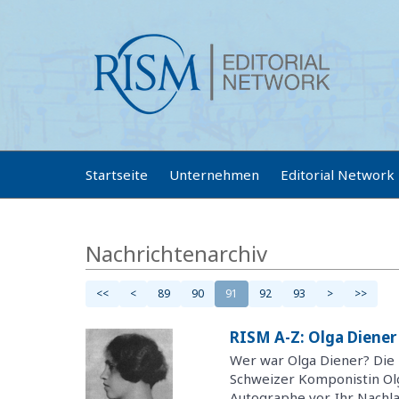
Startseite
Unternehmen
Editorial Network
Nachrichtenarchiv
<<
<
89
90
91
92
93
>
>>
RISM A-Z: Olga Diener
Wer war Olga Diener? Die
Schweizer Komponistin Olg
Autographe vor. Ihr Nachla