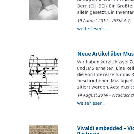
Bern (CH-BEl). Ein Großtei
allein gesetzt. Ein Inventa
19 August 2014 – RISM A-Z
weiterlesen ...
Neue Artikel über Mus
Wir haben kürzlich zwei Z
und IMS erhalten. Eine Rei
die von Interesse für das 
beschriebenen Musikquelle
zitiert werden. Acta musico
14 August 2014 – Neuersch
weiterlesen ...
Vivaldi embedded – Vio
Pasticcio