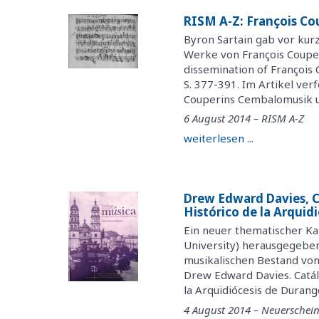
RISM A-Z: François Co
Byron Sartain gab vor kurz
Werke von François Couperi
dissemination of François C
S. 377-391. Im Artikel ver
Couperins Cembalomusik u
6 August 2014 – RISM A-Z
weiterlesen ...
Drew Edward Davies, C
Histórico de la Arquid
Ein neuer thematischer Ka
University) herausgegeben
musikalischen Bestand vo
Drew Edward Davies. Catálo
la Arquidiócesis de Durango
4 August 2014 – Neuersche