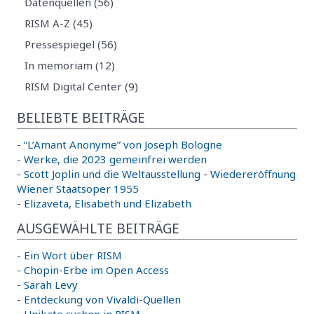
Datenquellen (56)
RISM A-Z (45)
Pressespiegel (56)
In memoriam (12)
RISM Digital Center (9)
BELIEBTE BEITRÄGE
-
“L’Amant Anonyme” von Joseph Bologne
-
Werke, die 2023 gemeinfrei werden
-
Scott Joplin und die Weltausstellung
-
Wiedereröffnung
Wiener Staatsoper 1955
-
Elizaveta, Elisabeth und Elizabeth
AUSGEWÄHLTE BEITRÄGE
-
Ein Wort über RISM
-
Chopin-Erbe im Open Access
-
Sarah Levy
-
Entdeckung von Vivaldi-Quellen
-
Unikate suchen in RISM