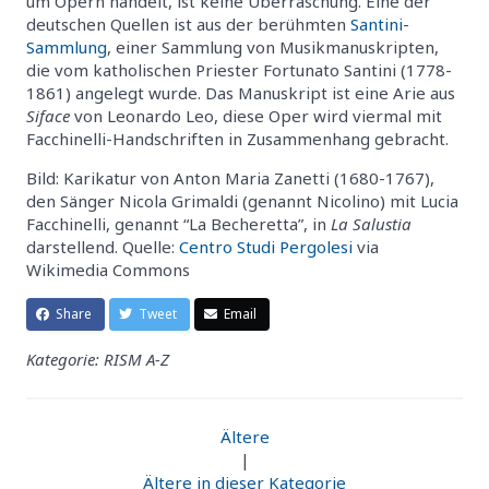
um Opern handelt, ist keine Überraschung. Eine der
deutschen Quellen ist aus der berühmten
Santini-
Sammlung
, einer Sammlung von Musikmanuskripten,
die vom katholischen Priester Fortunato Santini (1778-
1861) angelegt wurde. Das Manuskript ist eine Arie aus
Siface
von Leonardo Leo, diese Oper wird viermal mit
Facchinelli-Handschriften in Zusammenhang gebracht.
Bild: Karikatur von Anton Maria Zanetti (1680-1767),
den Sänger Nicola Grimaldi (genannt Nicolino) mit Lucia
Facchinelli, genannt “La Becheretta”, in
La Salustia
darstellend. Quelle:
Centro Studi Pergolesi
via
Wikimedia Commons
Share
Tweet
Email
Kategorie: RISM A-Z
Ältere
|
Ältere in dieser Kategorie