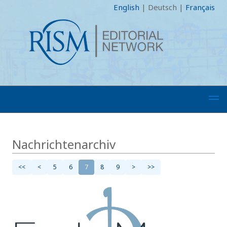
English
|
Deutsch
|
Français
Nachrichtenarchiv
<<
<
5
6
7
8
9
>
>>