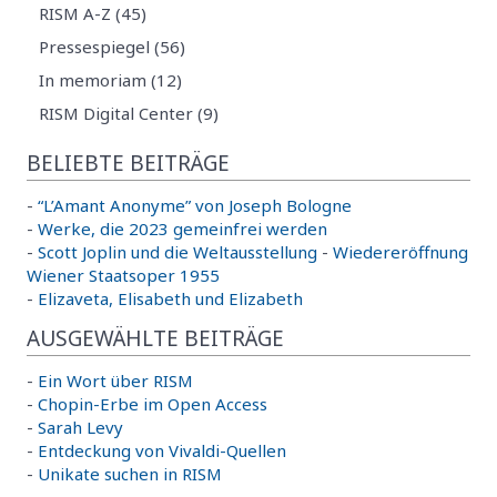
RISM A-Z (45)
Pressespiegel (56)
In memoriam (12)
RISM Digital Center (9)
BELIEBTE BEITRÄGE
-
“L’Amant Anonyme” von Joseph Bologne
-
Werke, die 2023 gemeinfrei werden
-
Scott Joplin und die Weltausstellung
-
Wiedereröffnung
Wiener Staatsoper 1955
-
Elizaveta, Elisabeth und Elizabeth
AUSGEWÄHLTE BEITRÄGE
-
Ein Wort über RISM
-
Chopin-Erbe im Open Access
-
Sarah Levy
-
Entdeckung von Vivaldi-Quellen
-
Unikate suchen in RISM