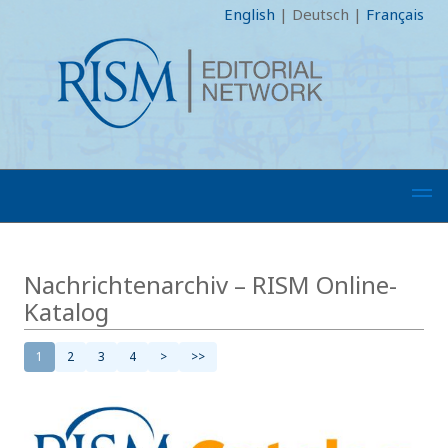
English
|
Deutsch
|
Français
Nachrichtenarchiv – RISM Online-
Katalog
1
2
3
4
>
>>