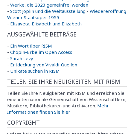
-
Werke, die 2023 gemeinfrei werden
-
Scott Joplin und die Weltausstellung
-
Wiedereröffnung
Wiener Staatsoper 1955
-
Elizaveta, Elisabeth und Elizabeth
AUSGEWÄHLTE BEITRÄGE
-
Ein Wort über RISM
-
Chopin-Erbe im Open Access
-
Sarah Levy
-
Entdeckung von Vivaldi-Quellen
-
Unikate suchen in RISM
TEILEN SIE IHRE NEUIGKEITEN MIT RISM
Teilen Sie Ihre Neuigkeiten mit RISM und erreichen Sie
eine internationale Gemeinschaft von Wissenschaftlern,
Musikern, Bibliothekaren und Archivaren.
Mehr
Informationen finden Sie hier.
COPYRIGHT
Sofern kein Autor namentlich genannt ist (bitte achten