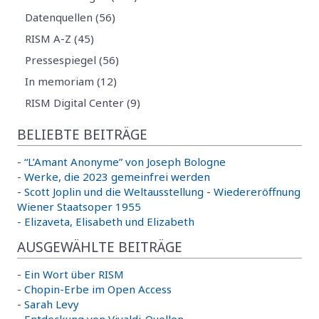
Datenquellen (56)
RISM A-Z (45)
Pressespiegel (56)
In memoriam (12)
RISM Digital Center (9)
BELIEBTE BEITRÄGE
-
“L’Amant Anonyme” von Joseph Bologne
-
Werke, die 2023 gemeinfrei werden
-
Scott Joplin und die Weltausstellung
-
Wiedereröffnung
Wiener Staatsoper 1955
-
Elizaveta, Elisabeth und Elizabeth
AUSGEWÄHLTE BEITRÄGE
-
Ein Wort über RISM
-
Chopin-Erbe im Open Access
-
Sarah Levy
-
Entdeckung von Vivaldi-Quellen