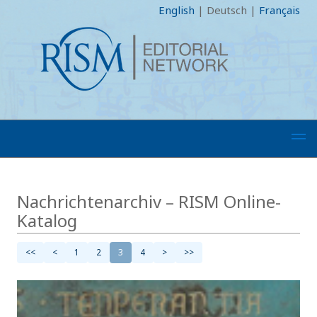
English
|
Deutsch
|
Français
Nachrichtenarchiv – RISM Online-
Katalog
<<
<
1
2
3
4
>
>>