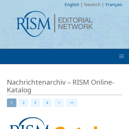
English
|
Deutsch
|
Français
Nachrichtenarchiv – RISM Online-
Katalog
1
2
3
4
>
>>