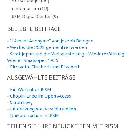
Pressespiegel (56)
In memoriam (12)
RISM Digital Center (9)
BELIEBTE BEITRÄGE
-
“L’Amant Anonyme” von Joseph Bologne
-
Werke, die 2023 gemeinfrei werden
-
Scott Joplin und die Weltausstellung
-
Wiedereröffnung
Wiener Staatsoper 1955
-
Elizaveta, Elisabeth und Elizabeth
AUSGEWÄHLTE BEITRÄGE
-
Ein Wort über RISM
-
Chopin-Erbe im Open Access
-
Sarah Levy
-
Entdeckung von Vivaldi-Quellen
-
Unikate suchen in RISM
TEILEN SIE IHRE NEUIGKEITEN MIT RISM