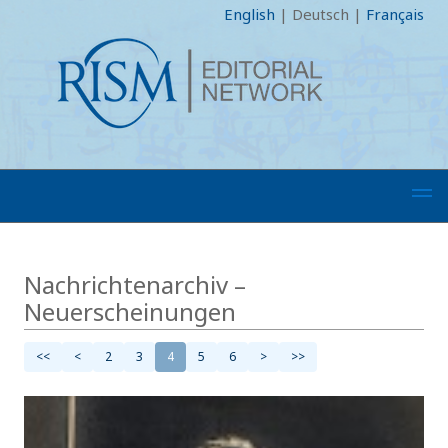
English
|
Deutsch
|
Français
Nachrichtenarchiv –
Neuerscheinungen
<<
<
2
3
4
5
6
>
>>