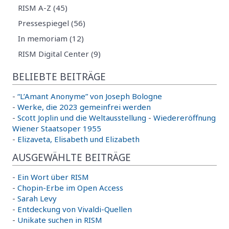
RISM A-Z (45)
Pressespiegel (56)
In memoriam (12)
RISM Digital Center (9)
BELIEBTE BEITRÄGE
-
“L’Amant Anonyme” von Joseph Bologne
-
Werke, die 2023 gemeinfrei werden
-
Scott Joplin und die Weltausstellung
-
Wiedereröffnung
Wiener Staatsoper 1955
-
Elizaveta, Elisabeth und Elizabeth
AUSGEWÄHLTE BEITRÄGE
-
Ein Wort über RISM
-
Chopin-Erbe im Open Access
-
Sarah Levy
-
Entdeckung von Vivaldi-Quellen
-
Unikate suchen in RISM