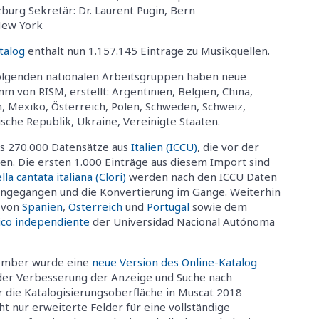
burg Sekretär: Dr. Laurent Pugin, Bern
 New York
talog
enthält nun 1.157.145 Einträge zu Musikquellen.
olgenden nationalen Arbeitsgruppen haben neue
 von RISM, erstellt: Argentinien, Belgien, China,
en, Mexiko, Österreich, Polen, Schweden, Schweiz,
ische Republik, Ukraine, Vereinigte Staaten.
s 270.000 Datensätze aus
Italien (ICCU)
, die vor der
n. Die ersten 1.000 Einträge aus diesem Import sind
lla cantata italiana (Clori)
werden nach den ICCU Daten
eingegangen und die Konvertierung im Gange. Weiterhin
n von
Spanien
,
Österreich
und
Portugal
sowie dem
ico independiente
der Universidad Nacional Autónoma
ember wurde eine
neue Version des Online-Katalog
 der Verbesserung der Anzeige und Suche nach
 die Katalogisierungsoberfläche in Muscat 2018
t nur erweiterte Felder für eine vollständige