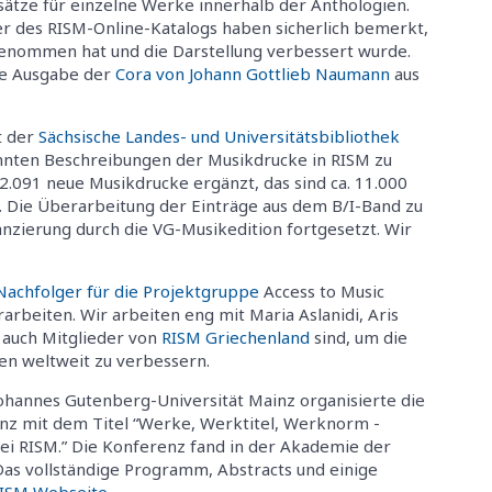
ätze für einzelne Werke innerhalb der Anthologien.
er des RISM-Online-Katalogs haben sicherlich bemerkt,
ugenommen hat und die Darstellung verbessert wurde.
die Ausgabe der
Cora von Johann Gottlieb Naumann
aus
t der
Sächsische Landes- und Universitätsbibliothek
ten Beschreibungen der Musikdrucke in RISM zu
2.091 neue Musikdrucke ergänzt, das sind ca. 11.000
 Die Überarbeitung der Einträge aus dem B/I-Band zu
zierung durch die VG-Musikedition fortgesetzt. Wir
Nachfolger für die Projektgruppe
Access to Music
arbeiten. Wir arbeiten eng mit Maria Aslanidi, Aris
 auch Mitglieder von
RISM Griechenland
sind, um die
nen weltweit zu verbessern.
hannes Gutenberg-Universität Mainz organisierte die
enz mit dem Titel “Werke, Werktitel, Werknorm -
i RISM.” Die Konferenz fand in der Akademie der
 Das vollständige Programm, Abstracts und einige
RISM Webseite
.