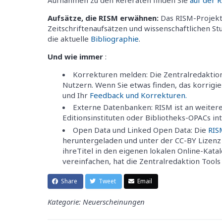
Aufsätze, die RISM erwähnen:
Das RISM-Projekt
Zeitschriftenaufsätzen und wissenschaftlichen St
die aktuelle
Bibliographie
.
Und wie immer
:
Korrekturen melden: Die Zentralredaktio
Nutzern. Wenn Sie etwas finden, das korrigier
und Ihr
Feedback und Korrekturen.
Externe Datenbanken: RISM ist an weiter
Editionsinsti­tuten oder Bibliotheks-OPACs int
Open Data und Linked Open Data: Die
RIS
heruntergeladen und unter der CC-BY Lizen
ihreTitel in den eigenen lokalen Online-Kat
vereinfachen, hat die Zentralredaktion Tools e
Share
Tweet
Email
Kategorie: Neuerscheinungen