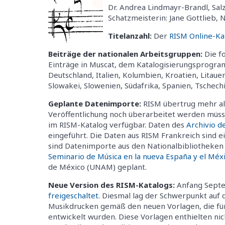
Dr. Andrea Lindmayr-Brandl, Salz
Schatzmeisterin: Jane Gottlieb,
Titelanzahl:
Der
RISM Online-Ka
Beiträge der nationalen Arbeitsgruppen:
Die f
Einträge in Muscat, dem Katalogisierungsprogramm
Deutschland, Italien, Kolumbien, Kroatien, Litau
Slowakei, Slowenien, Südafrika, Spanien, Tschech
Geplante Datenimporte:
RISM übertrug mehr al
Veröffentlichung noch überarbeitet werden müsse
im RISM-Katalog verfügbar. Daten des
Archivio de
eingeführt. Die Daten aus RISM Frankreich sind 
sind Datenimporte aus den Nationalbibliotheke
Seminario de Música en la nueva España y el Méx
de México (UNAM) geplant.
Neue Version des RISM-Katalogs:
Anfang Sept
freigeschaltet
. Diesmal lag der Schwerpunkt auf
Musikdrucken gemäß den neuen Vorlagen, die für
entwickelt wurden. Diese Vorlagen enthielten nich