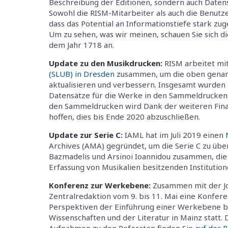
Beschreibung der Editionen, sondern auch Datens
Sowohl die RISM-Mitarbeiter als auch die Benutz
dass das Potential an Informationstiefe stark z
Um zu sehen, was wir meinen, schauen Sie sich 
dem Jahr 1718 an.
Update zu den Musikdrucken:
RISM arbeitet mi
(SLUB) in Dresden
zusammen, um die oben genann
aktualisieren und verbessern. Insgesamt wurden 
Datensätze für die Werke in den Sammeldrucken.
den Sammeldrucken wird Dank der weiteren Finan
hoffen, dies bis Ende 2020 abzuschließen.
Update zur Serie C:
IAML hat im Juli 2019 einen
Archives (AMA) gegründet, um die Serie C zu über
Bazmadelis und Arsinoi Ioannidou zusammen, die
Erfassung von Musikalien besitzenden Institutio
Konferenz zur Werkebene:
Zusammen mit der Jo
Zentralredaktion vom 9. bis 11. Mai eine Konfer
Perspektiven der Einführung einer Werkebene be
Wissenschaften und der Literatur in Mainz statt.
Aufnahmen zu den Referaten finden Sie
auf der 