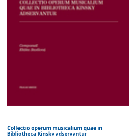
Collectio operum musicalium quae in
Bibliotheca Kinsky adservantur