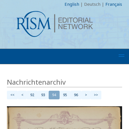
English
|
Deutsch
|
Français
Nachrichtenarchiv
<<
<
92
93
94
95
96
>
>>