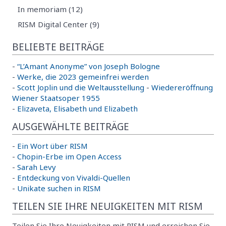
In memoriam (12)
RISM Digital Center (9)
BELIEBTE BEITRÄGE
-
“L’Amant Anonyme” von Joseph Bologne
-
Werke, die 2023 gemeinfrei werden
-
Scott Joplin und die Weltausstellung
-
Wiedereröffnung
Wiener Staatsoper 1955
-
Elizaveta, Elisabeth und Elizabeth
AUSGEWÄHLTE BEITRÄGE
-
Ein Wort über RISM
-
Chopin-Erbe im Open Access
-
Sarah Levy
-
Entdeckung von Vivaldi-Quellen
-
Unikate suchen in RISM
TEILEN SIE IHRE NEUIGKEITEN MIT RISM
Teilen Sie Ihre Neuigkeiten mit RISM und erreichen Sie