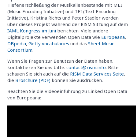
Tiefenerschließung der Musikalienbestände mit MEI
(Music Encoding Initiative) und TEI (Text Encoding
Initiative). Kristina Richts und Peter Stadler werden
über dieses Projekt während der RISM Sitzung auf dem
IAML Kongress im Juni
berichten. Viele andere
Digitalprojekte verwenden Open Data wie
Europeana
,
DBpedia
,
Getty vocabularies
und das
Sheet Music
Consortium
.
Wenn Sie Fragen zur Benutzun der Daten haben,
kontaktieren Sie uns bitte:
contact@rism.info
. Bitte
schauen Sie sich auch auf die
RISM Data Services Seite
,
die
Broschüre (PDF)
können Sie ausdrucken.
Beachten Sie die Videoeinführung zu Linked Open Data
von Europeana: