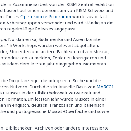
de in Zusammenarbeit von der RISM Zentralredaktion
nd basiert auf einem gemeinsam von RISM Schweiz und
m. Dieses
Open-source Programm
wurde zuvor fast
den Arbeitsgruppen verwendet und wird ständig an die
rch regelmäßige Releases angepasst.
opa, Nordamerika, Südamerika und Asien konnte
en. 15 Workshops wurden weltweit abgehalten.
tler, Studenten und andere Fachleute nutzen Muscat,
Notendrucken zu melden, Fehler zu korrigieren und
en seitdem dem letzten Jahr eingegeben. Momentan
die Incipitanzeige, die integrierte Suche und die
en Nutzern. Durch die strukturelle Basis von
MARC21
st Muscat in der Bibliothekswelt verwurzelt und
von Formaten. Im letzten Jahr wurde Muscat in einer
 in englisch, deutsch, französisch und italienisch
che und portugiesische Muscat-Oberfläche und sowie
n, Bibliotheken, Archiven oder andere interessierte