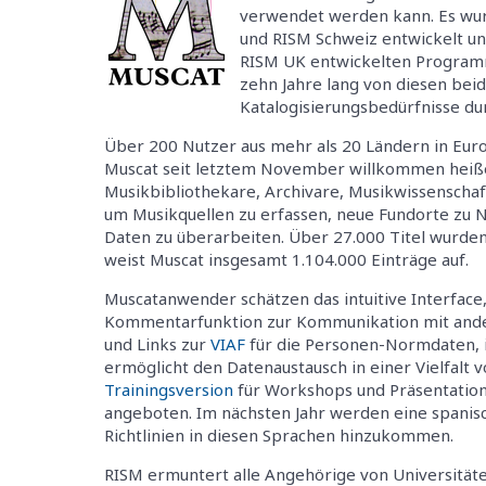
verwendet werden kann. Es wur
und RISM Schweiz entwickelt u
RISM UK entwickelten Program
zehn Jahre lang von diesen bei
Katalogisierungsbedürfnisse du
Über 200 Nutzer aus mehr als 20 Ländern in Eur
Muscat seit letztem November willkommen heiß
Musikbibliothekare, Archivare, Musikwissenschaf
um Musikquellen zu erfassen, neue Fundorte zu 
Daten zu überarbeiten. Über 27.000 Titel wurd
weist Muscat insgesamt 1.104.000 Einträge auf.
Muscatanwender schätzen das intuitive Interface, 
Kommentarfunktion zur Kommunikation mit ander
und Links zur
VIAF
für die Personen-Normdaten, i
ermöglicht den Datenaustausch in einer Vielfalt 
Trainingsversion
für Workshops und Präsentationen
angeboten. Im nächsten Jahr werden eine spanis
Richtlinien in diesen Sprachen hinzukommen.
RISM ermuntert alle Angehörige von Universitäte