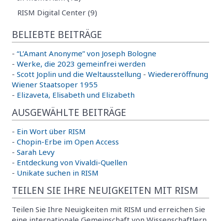
RISM Digital Center (9)
BELIEBTE BEITRÄGE
-
“L’Amant Anonyme” von Joseph Bologne
-
Werke, die 2023 gemeinfrei werden
-
Scott Joplin und die Weltausstellung
-
Wiedereröffnung
Wiener Staatsoper 1955
-
Elizaveta, Elisabeth und Elizabeth
AUSGEWÄHLTE BEITRÄGE
-
Ein Wort über RISM
-
Chopin-Erbe im Open Access
-
Sarah Levy
-
Entdeckung von Vivaldi-Quellen
-
Unikate suchen in RISM
TEILEN SIE IHRE NEUIGKEITEN MIT RISM
Teilen Sie Ihre Neuigkeiten mit RISM und erreichen Sie
eine internationale Gemeinschaft von Wissenschaftlern,