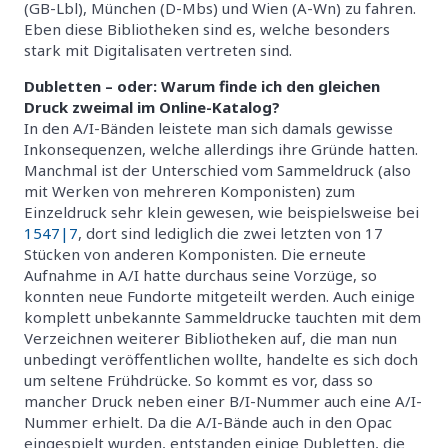
(GB-Lbl), München (D-Mbs) und Wien (A-Wn) zu fahren.
Eben diese Bibliotheken sind es, welche besonders
stark mit Digitalisaten vertreten sind.
Dubletten – oder: Warum finde ich den gleichen
Druck zweimal im Online-Katalog?
In den A/I-Bänden leistete man sich damals gewisse
Inkonsequenzen, welche allerdings ihre Gründe hatten.
Manchmal ist der Unterschied vom Sammeldruck (also
mit Werken von mehreren Komponisten) zum
Einzeldruck sehr klein gewesen, wie beispielsweise bei
1547|7
, dort sind lediglich die zwei letzten von 17
Stücken von anderen Komponisten. Die erneute
Aufnahme in A/I hatte durchaus seine Vorzüge, so
konnten neue Fundorte mitgeteilt werden. Auch einige
komplett unbekannte Sammeldrucke tauchten mit dem
Verzeichnen weiterer Bibliotheken auf, die man nun
unbedingt veröffentlichen wollte, handelte es sich doch
um seltene Frühdrücke. So kommt es vor, dass so
mancher Druck neben einer B/I-Nummer auch eine A/I-
Nummer erhielt. Da die A/I-Bände auch in den Opac
eingespielt wurden, entstanden einige Dubletten, die