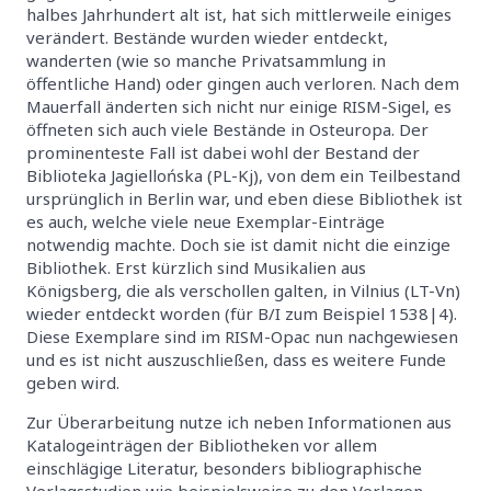
halbes Jahrhundert alt ist, hat sich mittlerweile einiges
verändert. Bestände wurden wieder entdeckt,
wanderten (wie so manche Privatsammlung in
öffentliche Hand) oder gingen auch verloren. Nach dem
Mauerfall änderten sich nicht nur einige RISM-Sigel, es
öffneten sich auch viele Bestände in Osteuropa. Der
prominenteste Fall ist dabei wohl der Bestand der
Biblioteka Jagiellońska (PL-Kj), von dem ein Teilbestand
ursprünglich in Berlin war, und eben diese Bibliothek ist
es auch, welche viele neue Exemplar-Einträge
notwendig machte. Doch sie ist damit nicht die einzige
Bibliothek. Erst kürzlich sind Musikalien aus
Königsberg, die als verschollen galten, in Vilnius (LT-Vn)
wieder entdeckt worden (für B/I zum Beispiel 1538|4).
Diese Exemplare sind im RISM-Opac nun nachgewiesen
und es ist nicht auszuschließen, dass es weitere Funde
geben wird.
Zur Überarbeitung nutze ich neben Informationen aus
Katalogeinträgen der Bibliotheken vor allem
einschlägige Literatur, besonders bibliographische
Verlagsstudien wie beispielsweise zu den Verlagen