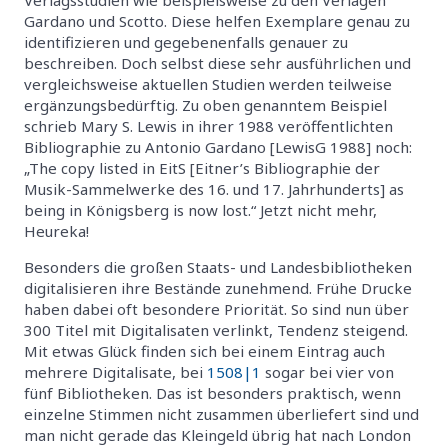
Gardano und Scotto. Diese helfen Exemplare genau zu
identifizieren und gegebenenfalls genauer zu
beschreiben. Doch selbst diese sehr ausführlichen und
vergleichsweise aktuellen Studien werden teilweise
ergänzungsbedürftig. Zu oben genanntem Beispiel
schrieb Mary S. Lewis in ihrer 1988 veröffentlichten
Bibliographie zu Antonio Gardano [LewisG 1988] noch:
„The copy listed in EitS [Eitner’s Bibliographie der
Musik-Sammelwerke des 16. und 17. Jahrhunderts] as
being in Königsberg is now lost.“ Jetzt nicht mehr,
Heureka!
Besonders die großen Staats- und Landesbibliotheken
digitalisieren ihre Bestände zunehmend. Frühe Drucke
haben dabei oft besondere Priorität. So sind nun über
300 Titel mit Digitalisaten verlinkt, Tendenz steigend.
Mit etwas Glück finden sich bei einem Eintrag auch
mehrere Digitalisate, bei
1508|1
sogar bei vier von
fünf Bibliotheken. Das ist besonders praktisch, wenn
einzelne Stimmen nicht zusammen überliefert sind und
man nicht gerade das Kleingeld übrig hat nach London