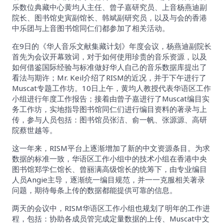
乐数位典藏中心黄均人主任、曾子嘉研究员、上音杨燕迪副
院长、图书馆史寅副馆长、韩斌副研究员，以及与会的香港
中乐团与上音图书馆同仁们都参加了相关活动。
在9日的《华人音乐文献集藏计划》年度会议，杨燕迪副院长
首先为会议开幕致词，对于如何使用珍贵的音乐资源，以及
如何借鉴国际经验与标准做好华人自己的音乐数据库提出了
看法与期许；Mr. Keil介绍了RISM的近况，并于下午进行了
Muscat专题工作坊。10日上午，黄均人教授代表华语区工作
小组进行年度工作报告；接着由曾子嘉进行了Muscat编目实
务工作坊，实地指导图书馆同仁们进行编目资料的著录与上
传，参与人员包括：图书馆员张洁、俞一帆、张源源、高研
院蔡世越等。
这一年来，RISM平台上逐渐增加了新的中文资源条目。为求
数据的标准一致，华语区工作小组中的技术小组在香港中央
图书馆郑学仁馆长、曾丽满高级馆长的统筹下，由专业编目
人员Angie主导，逐渐统一编目规范，并一一克服相关著录
问题，期待每条上传的数据都能提供可靠的信息。
两天的会议中，RISM华语区工作小组也规划了明年的工作进
程，包括：协助各成员管完成定量数据的上传、Muscat中文