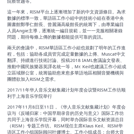
院蔡世越等。
這一年來，RISM平台上逐漸增加了新的中文資源條目。為求
數據的標準一致，華語區工作小組中的技術小組在香港中央
圖書館鄭學仁館長、曾麗滿高級館長的統籌下，由專業編目
人員Angie主導，逐漸統一編目規範，並一一克服相關著錄
問題，期待每條上傳的數據都能提供可靠的資訊。
兩天的會議中，RISM華語區工作小組也規劃了明年的工作進
程，包括：協助各成員管完成定量數據的上傳、Muscat中文
翻譯、持續進行技術討論、投稿2018 IAML會議論文發表、
推動中國民族樂器英譯名統一等，Mr. Keil也建議工作小組成
立區域辦公室，統籌協助愈來愈多華語地區相關音樂機構與
團體欲加入RISM之需求。
2017/11年华人音乐文献集藏计划年度会议暨RISM工作坊顺
利于上海音乐学院举行
2017年11月8日至11日，《华人音乐文献集藏计划》年度会
议与《反哺归家：中国早期录音的历史与意义》国际工作坊
共同于上海音乐学院开幕，同时举办国际音乐文献资源总目
（RISM）专题工作坊。RISM现任主席Klaus Keil、RISM华
语区工作小组国际顾问叶娜博士、工作小组成员：台师大音