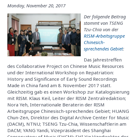
Monday, November 20, 2017
Der folgende Beitrag
stammt von TSENG
Tzu-Chia von der
RISM-Arbeitsgruppe
Chinesich-
sprechendes Gebiet
:
Das Jahrestreffen
des Collaborative Project on Chinese Music Resources
und der International Workshop on Repatriation:
History and Significance of Early Sound Recordings
Made in China fand am 8. November 2017 statt.
Gleichzeitig gab es einen Workshop zur Katalogisierung
mit RISM. Klaus Keil, Leiter der RISM Zentralredaktion;
Nora Yeh, Internationale Beraterin der RISM
Arbeitsgruppe Chinesisch-sprechendes Gebiet; HUANG
Chun-Zen, Direktor des Digital Archive Center for Music
(DACM), NTNU; TSENG Tzu-Chia, Wissenschaftlerin am
DACM; YANG Yandi, Vizepräsident des Shanghai
Conservatory of Music (SHCM); SHI Yin,Vizedirektor der