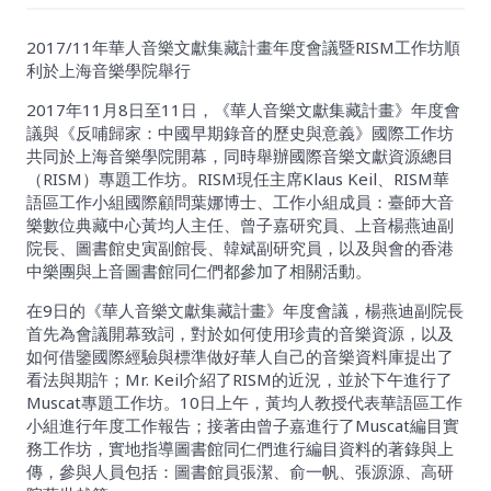
2017/11年華人音樂文獻集藏計畫年度會議暨RISM工作坊順
利於上海音樂學院舉行
2017年11月8日至11日，《華人音樂文獻集藏計畫》年度會
議與《反哺歸家：中國早期錄音的歷史與意義》國際工作坊
共同於上海音樂學院開幕，同時舉辦國際音樂文獻資源總目
（RISM）專題工作坊。RISM現任主席Klaus Keil、RISM華
語區工作小組國際顧問葉娜博士、工作小組成員：臺師大音
樂數位典藏中心黃均人主任、曾子嘉研究員、上音楊燕迪副
院長、圖書館史寅副館長、韓斌副研究員，以及與會的香港
中樂團與上音圖書館同仁們都參加了相關活動。
在9日的《華人音樂文獻集藏計畫》年度會議，楊燕迪副院長
首先為會議開幕致詞，對於如何使用珍貴的音樂資源，以及
如何借鑒國際經驗與標準做好華人自己的音樂資料庫提出了
看法與期許；Mr. Keil介紹了RISM的近況，並於下午進行了
Muscat專題工作坊。10日上午，黃均人教授代表華語區工作
小組進行年度工作報告；接著由曾子嘉進行了Muscat編目實
務工作坊，實地指導圖書館同仁們進行編目資料的著錄與上
傳，參與人員包括：圖書館員張潔、俞一帆、張源源、高研