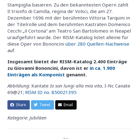
Stampiglia basieren. Zu den bekanntesten Opern zählt
Il trionfo di Camilla, regina de’ Volsci, die am 27.
Dezember 1696 mit der berühmten Vittoria Tarquini in
der Titelrolle und dem berühmten Kastraten Domenico
Cecchi „il Cortona“ am Teatro San Bartolomeo in Neapel
uraufgeführt wurde. Der RISM-Katalog listet alleine für
diese Oper von Bononcini
über 280 Quellen-Nachweise
auf.
Insgesamt bietet der RISM-Katalog 2.400 Einträge
zu Giovanni Bononcini, davon ist er
in ca. 1.900
Einträgen als Komponist
genannt.
Abbildung
: Kantate
Io son lungi alla mia vita
, I-Nc Canate
69@21;
RISM ID no. 850021395
Share
Tweet
Email
Kategorie: Jubiläen