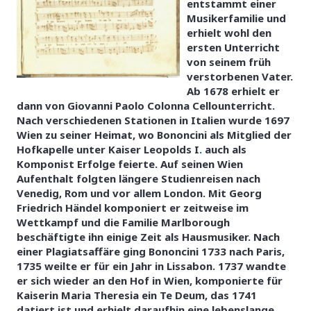
entstammt einer
Musikerfamilie und
erhielt wohl den
ersten Unterricht
von seinem früh
verstorbenen Vater.
Ab 1678 erhielt er
dann von Giovanni Paolo Colonna Cellounterricht.
Nach verschiedenen Stationen in Italien wurde 1697
Wien zu seiner Heimat, wo Bononcini als Mitglied der
Hofkapelle unter Kaiser Leopolds I
.
auch als
Komponist Erfolge feierte. Auf seinen Wien
Aufenthalt folgten längere Studienreisen nach
Venedig, Rom und vor allem London. Mit Georg
Friedrich Händel komponiert er zeitweise im
Wettkampf und die Familie Marlborough
beschäftigte ihn einige Zeit als Hausmusiker. Nach
einer Plagiatsaffäre ging Bononcini 1733 nach Paris,
1735 weilte er für ein Jahr in Lissabon. 1737 wandte
er sich wieder an den Hof in Wien, komponierte für
Kaiserin Maria Theresia ein Te Deum, das 1741
datiert ist und erhielt daraufhin eine lebenslange