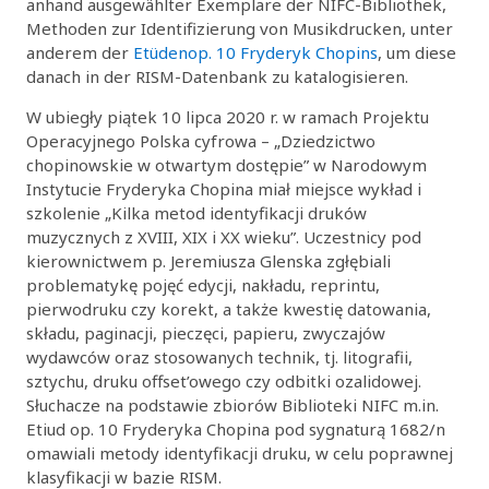
anhand ausgewählter Exemplare der NIFC-Bibliothek,
Methoden zur Identifizierung von Musikdrucken, unter
anderem der
Etüden
op. 10 Fryderyk Chopins
, um diese
danach in der RISM-Datenbank zu katalogisieren.
W ubiegły piątek 10 lipca 2020 r. w ramach Projektu
Operacyjnego Polska cyfrowa – „Dziedzictwo
chopinowskie w otwartym dostępie” w Narodowym
Instytucie Fryderyka Chopina miał miejsce wykład i
szkolenie „Kilka metod identyfikacji druków
muzycznych z XVIII, XIX i XX wieku”. Uczestnicy pod
kierownictwem p. Jeremiusza Glenska zgłębiali
problematykę pojęć edycji, nakładu, reprintu,
pierwodruku czy korekt, a także kwestię datowania,
składu, paginacji, pieczęci, papieru, zwyczajów
wydawców oraz stosowanych technik, tj. litografii,
sztychu, druku offset’owego czy odbitki ozalidowej.
Słuchacze na podstawie zbiorów Biblioteki NIFC m.in.
Etiud op. 10 Fryderyka Chopina pod sygnaturą 1682/n
omawiali metody identyfikacji druku, w celu poprawnej
klasyfikacji w bazie RISM.