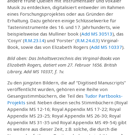
andere frühe Quellen mit instrumentaler und vokaler
Musik zu entdecken, digitalisiert entweder im Rahmen
eines Forschungsprojektes oder aus Gründen der
Erhaltung. Dazu gehören einige Schlüsselwerke für
Tasteninstrumente des 16. und 17. Jahrhunderts, wie
beispielsweise das Mulliner book (
Add MS 30513
), das
‘Cosyn’ (
R.M.23.l.4
) und ‘Forster’ (
R.M.24.d.3
) Virginal-
Book, sowie das von Elizabeth Rogers (
Add MS 10337
).
Bild oben: Das Inhaltsverzeichnis des Virginal-Books von
Elizabeth Rogers, datiert vom 27. Februar 1656. British
Library, Add MS 10337, f. 1v.
Zu den jüngsten Bildern, die auf “Digitised Manuscripts”
veröffentlicht wurden, gehören eine Reihe von
Gesangsstimmbüchern, die Teil des
Tudor Partbooks-
Projekts
sind. Neben diesen sechs Stimmbüchern (Royal
Appendix MS 12-16; Royal Appendix MS 17-22; Royal
Appendix MS 23-25; Royal Appendix MS 26-30; Royal
Appendix MS 31-35 und Royal Appendix MS 49-54) gibt
es weitere aus dieser Zeit, z.B. solche, die durch die