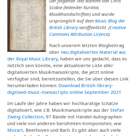
Der folgende Text stammt von Chris
Scobie (leitender Kurator,
Musikhandschriften) und wurde
ursprünglich auf dem
Music Blog der
British Library
veröffentlicht. (
Creative
Commons Attribution Licence
):
Nach unserem letzten Blogbeitrag
über
neu digitalisertes Material aus
der Royal Music Library
, haben wir uns gedacht, dass es
nützlich sein könnte, eine aktualisierte Liste aller
digitalisierten Musikmanuskripte, die jetzt online
verfügbar sind, bereitzustellen, die Sie über diesen Link
herunterladen können:
Download British-library-
digitised-music-manuscripts-online September 2021
Im Laufe der Jahre haben wir hochkarätige Schätze
digitalisiert, wie z.B. Musikmanuskripte aus der
Stefan
Zweig-Collection
, 97 Bände mit Händel-Autographen
und viele von anderen berühmten Komponisten, wie
Mozart
, Beethoven und Bach. Es gibt aber auch viele