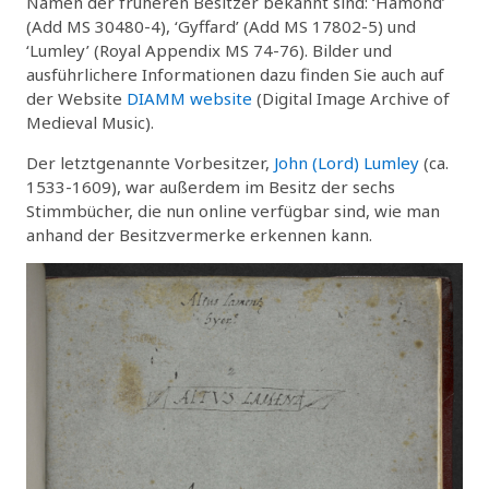
Namen der früheren Besitzer bekannt sind: ‘Hamond’
(Add MS 30480-4), ‘Gyffard’ (Add MS 17802-5) und
‘Lumley’ (Royal Appendix MS 74-76). Bilder und
ausführlichere Informationen dazu finden Sie auch auf
der Website
DIAMM website
(Digital Image Archive of
Medieval Music).
Der letztgenannte Vorbesitzer,
John (Lord) Lumley
(ca.
1533-1609), war außerdem im Besitz der sechs
Stimmbücher, die nun online verfügbar sind, wie man
anhand der Besitzvermerke erkennen kann.