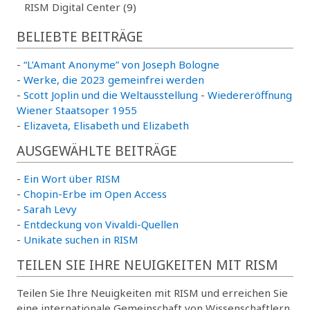
RISM Digital Center (9)
BELIEBTE BEITRÄGE
-
“L’Amant Anonyme” von Joseph Bologne
-
Werke, die 2023 gemeinfrei werden
-
Scott Joplin und die Weltausstellung
-
Wiedereröffnung
Wiener Staatsoper 1955
-
Elizaveta, Elisabeth und Elizabeth
AUSGEWÄHLTE BEITRÄGE
-
Ein Wort über RISM
-
Chopin-Erbe im Open Access
-
Sarah Levy
-
Entdeckung von Vivaldi-Quellen
-
Unikate suchen in RISM
TEILEN SIE IHRE NEUIGKEITEN MIT RISM
Teilen Sie Ihre Neuigkeiten mit RISM und erreichen Sie
eine internationale Gemeinschaft von Wissenschaftlern,