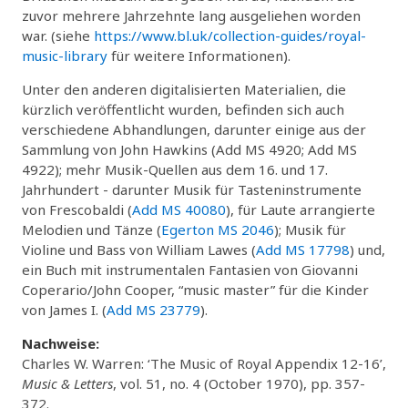
zuvor mehrere Jahrzehnte lang ausgeliehen worden
war. (siehe
https://www.bl.uk/collection-guides/royal-
music-library
für weitere Informationen).
Unter den anderen digitalisierten Materialien, die
kürzlich veröffentlicht wurden, befinden sich auch
verschiedene Abhandlungen, darunter einige aus der
Sammlung von John Hawkins (Add MS 4920; Add MS
4922); mehr Musik-Quellen aus dem 16. und 17.
Jahrhundert - darunter Musik für Tasteninstrumente
von Frescobaldi (
Add MS 40080
), für Laute arrangierte
Melodien und Tänze (
Egerton MS 2046
); Musik für
Violine und Bass von William Lawes (
Add MS 17798
) und,
ein Buch mit instrumentalen Fantasien von Giovanni
Coperario/John Cooper, “music master” für die Kinder
von James I. (
Add MS 23779
).
Nachweise:
Charles W. Warren: ‘The Music of Royal Appendix 12-16’,
Music & Letters
, vol. 51, no. 4 (October 1970), pp. 357-
372.