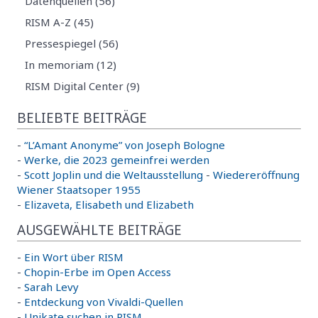
Datenquellen (56)
RISM A-Z (45)
Pressespiegel (56)
In memoriam (12)
RISM Digital Center (9)
BELIEBTE BEITRÄGE
-
“L’Amant Anonyme” von Joseph Bologne
-
Werke, die 2023 gemeinfrei werden
-
Scott Joplin und die Weltausstellung
-
Wiedereröffnung
Wiener Staatsoper 1955
-
Elizaveta, Elisabeth und Elizabeth
AUSGEWÄHLTE BEITRÄGE
-
Ein Wort über RISM
-
Chopin-Erbe im Open Access
-
Sarah Levy
-
Entdeckung von Vivaldi-Quellen
-
Unikate suchen in RISM