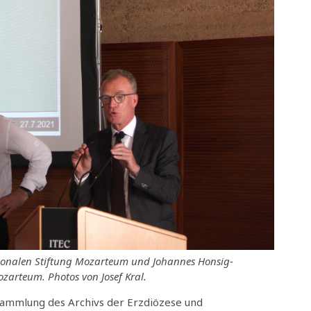
nationalen Stiftung Mozarteum und Johannes Honsig-
ozarteum. Photos von Josef Kral.
ksammlung des Archivs der Erzdiözese und