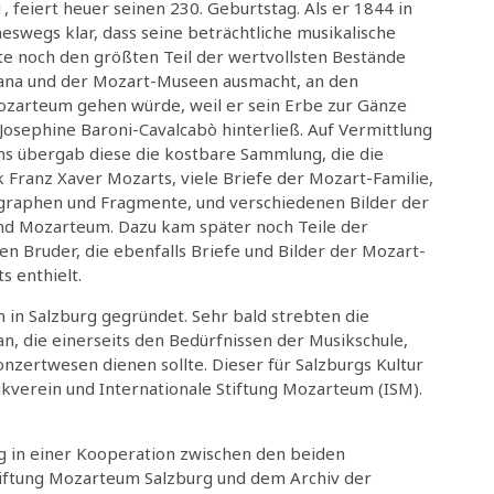
, feiert heuer seinen 230. Geburtstag. Als er 1844 in
eswegs klar, dass seine beträchtliche musikalische
e noch den größten Teil der wertvollsten Bestände
iana und der Mozart-Museen ausmacht, an den
arteum gehen würde, weil er sein Erbe zur Gänze
Josephine Baroni-Cavalcabò hinterließ. Auf Vermittlung
hs übergab diese die kostbare Sammlung, die die
k Franz Xaver Mozarts, viele Briefe der Mozart-Familie,
graphen und Fragmente, und verschiedenen Bilder der
nd Mozarteum. Dazu kam später noch Teile der
 Bruder, die ebenfalls Briefe und Bilder der Mozart-
 enthielt.
n Salzburg gegründet. Sehr bald strebten die
n, die einerseits den Bedürfnissen der Musikschule,
zertwesen dienen sollte. Dieser für Salzburgs Kultur
ikverein und Internationale Stiftung Mozarteum (ISM).
g in einer Kooperation zwischen den beiden
Stiftung Mozarteum Salzburg und dem Archiv der