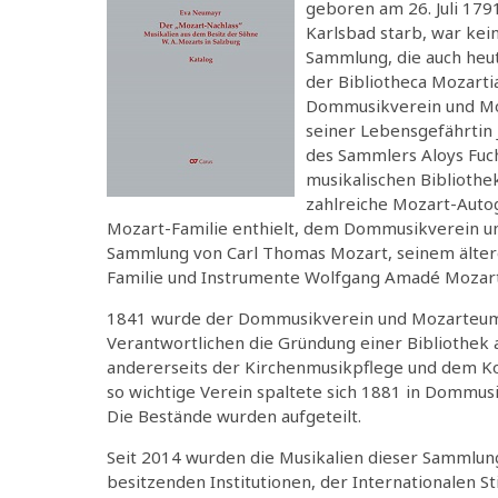
geboren am 26. Juli 1791
Karlsbad starb, war kein
Sammlung, die auch heut
der Bibliotheca Mozart
Dommusikverein und Moz
seiner Lebensgefährtin 
des Sammlers Aloys Fuc
musikalischen Bibliothe
zahlreiche Mozart-Auto
Mozart-Familie enthielt, dem Dommusikverein u
Sammlung von Carl Thomas Mozart, seinem älteren
Familie und Instrumente Wolfgang Amadé Mozarts
1841 wurde der Dommusikverein und Mozarteum i
Verantwortlichen die Gründung einer Bibliothek a
andererseits der Kirchenmusikpflege und dem Kon
so wichtige Verein spaltete sich 1881 in Dommus
Die Bestände wurden aufgeteilt.
Seit 2014 wurden die Musikalien dieser Sammlun
besitzenden Institutionen, der Internationalen 