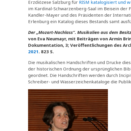
Erzdiözese Salzburg für
RISM katalogisiert und w
im Kardinal-Schwarzenberg-Saal im Beisein der Fr
Kandler-Mayer und des Präsidenten der Internati
Erlenburg ein Katalog dieses Bestands samt ausfüh
Der „Mozart-Nachlass“. Musikalien aus dem Besitz
von Eva Neumayr, mit Beiträgen von Armin Brinz
Dokumentation, 3; Veröffentlichungen des Arch
2021
. 823 S.
Die musikalischen Handschriften und Drucke die
der historischen Ordnung der ursprünglichen B
geordnet. Die Handschriften werden durch Incipit
Schreiber- und Wasserzeichenkataloge die Publik