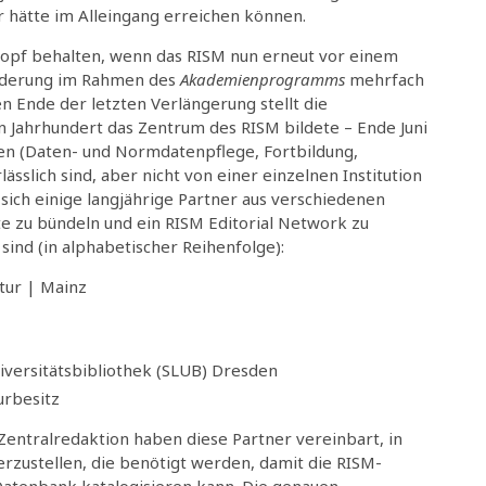
eur hätte im Alleingang erreichen können.
kopf behalten, wenn das RISM nun erneut vor einem
örderung im Rahmen des
Akademienprogramms
mehrfach
 Ende der letzten Verlängerung stellt die
n Jahrhundert das Zentrum des RISM bildete – Ende Juni
ben (Daten- und Normdatenpflege, Fortbildung,
sslich sind, aber nicht von einer einzelnen Institution
ch einige langjährige Partner aus verschiedenen
te zu bündeln und ein RISM Editorial Network zu
ind (in alphabetischer Reihenfolge):
tur | Mainz
iversitätsbibliothek (SLUB) Dresden
urbesitz
 Zentralredaktion haben diese Partner vereinbart, in
erzustellen, die benötigt werden, damit die RISM-
atenbank katalogisieren kann. Die genauen