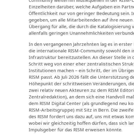
Einzelheiten darüber, welche Aufgaben ein Partn
Öffentlichkeit nur von geringer Bedeutung sein
gegeben, um alle Mitarbeitenden auf ihre neuen 
Übergang für alle, die durch die Katalogisierung
allenfalls geringen Unannehmlichkeiten verbunde
In den vergangenen Jahrzehnten lag es in erster 
die internationale RISM-Community sowohl den int
Infrastruktur bereitzustellen. An dieser Stelle 
Schritt weg von einer eher zentralistischen Str
Institutionen machen – ein Schritt, der im Übrig
RISM passt. Ab Juli 2026 fällt die Unterstützun
Höhepunkt der schrittweisen Veränderungen, die 
zwei relativ neuen Akteuren zu: dem RISM Editor
Zentralredaktion), an dem sich eine Handvoll maß
dem RISM Digital Center (als grundlegend neu k
RISM-Arbeitsgruppe) mit Sitz in Bern. Die zweife
des RISM fordert uns dazu auf, uns mit etwas k
wobei wir gleichzeitig hoffen dürfen, dass sich lan
Impulsgeber für das RISM erweisen könnte.