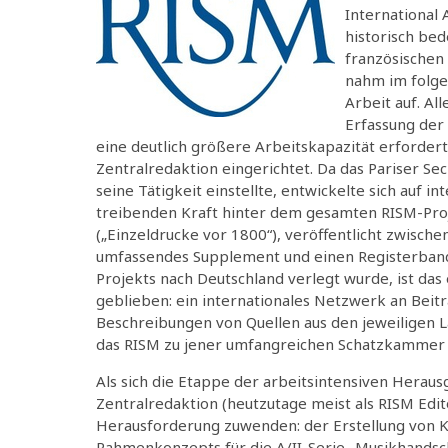
International 
historisch bed
französischen 
nahm im folgen
Arbeit auf. Al
Erfassung der 
eine deutlich größere Arbeitskapazität erfordert
Zentralredaktion eingerichtet. Da das Pariser Sec
seine Tätigkeit einstellte, entwickelte sich auf i
treibenden Kraft hinter dem gesamten RISM-Proj
(„Einzeldrucke vor 1800“), veröffentlicht zwisch
umfassendes Supplement und einen Registerband 
Projekts nach Deutschland verlegt wurde, ist das
geblieben: ein internationales Netzwerk an Beitr
Beschreibungen von Quellen aus den jeweiligen L
das RISM zu jener umfangreichen Schatzkammer a
Als sich die Etappe der arbeitsintensiven Heraus
Zentralredaktion (heutzutage meist als RISM Edi
Herausforderung zuwenden: der Erstellung von Ka
Rahmenkonzepts für die A/II-Serie „Musikhandsch