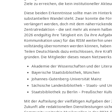
Ziele zu erreichen, die kein institutioneller Akt
Diese beiden Erkenntnisse sollte man im Hinter
substantiellen Wandel steht. Zwar konnte die F
verlängert werden, doch mit dem näherrückenden
Zentralredaktion – die seit mehr als einem halbe
2026 endgültig ihre Tätigkeit ein. Da ihre Aufga
Kommunikation usw.) für das RISM weiterhin unerlä
vollständig übernommen werden können, haben si
Teilen Deutschlands dazu entschlossen, ihre Kräf
gründen. Die Mitglieder dieses neuen Netzwerks s
Akademie der Wissenschaften und der Litera
Bayerische Staatsbibliothek, München
Johannes-Gutenberg-Universität Mainz
Sächsische Landesbibliothek – Staats- und Un
Staatsbibliothek zu Berlin – Preußischer Kult
Mit der Aufteilung der vielfältigen Aufgaben der
Zukunft alle redaktionellen Dienstleistungen sich
Community weiterhin Musikquellen in der RISM-D