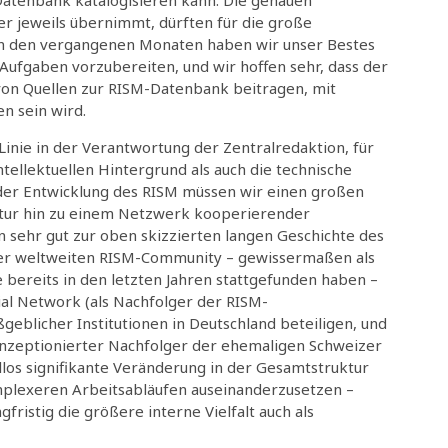
er jeweils übernimmt, dürften für die große
. In den vergangenen Monaten haben wir unser Bestes
Aufgaben vorzubereiten, und wir hoffen sehr, dass der
 von Quellen zur RISM-Datenbank beitragen, mit
n sein wird.
Linie in der Verantwortung der Zentralredaktion, für
ellektuellen Hintergrund als auch die technische
in der Entwicklung des RISM müssen wir einen großen
uktur hin zu einem Netzwerk kooperierender
en sehr gut zur oben skizzierten langen Geschichte des
g der weltweiten RISM-Community – gewissermaßen als
bereits in den letzten Jahren stattgefunden haben –
ial Network (als Nachfolger der RISM-
geblicher Institutionen in Deutschland beteiligen, und
onzeptionierter Nachfolger der ehemaligen Schweizer
llos signifikante Veränderung in der Gesamtstruktur
omplexeren Arbeitsabläufen auseinanderzusetzen –
gfristig die größere interne Vielfalt auch als