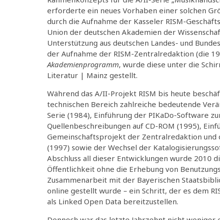
erforderte ein neues Vorhaben einer solchen Grö
durch die Aufnahme der Kasseler RISM-Geschäfts
Union der deutschen Akademien der Wissenschaf
Unterstützung aus deutschen Landes- und Bundesmi
der Aufnahme der RISM-Zentralredaktion (die 19
Akademienprogramm
, wurde diese unter die Sch
Literatur | Mainz gestellt.
Während das A/II-Projekt RISM bis heute beschäf
technischen Bereich zahlreiche bedeutende Verä
Serie (1984), Einführung der PIKaDo-Software zur
Quellenbeschreibungen auf CD-ROM (1995), Einf
Gemeinschaftsprojekt der Zentralredaktion und d
(1997) sowie der Wechsel der Katalogisierungsso
Abschluss all dieser Entwicklungen wurde 2010 d
Öffentlichkeit ohne die Erhebung von Benutzung
Zusammenarbeit mit der Bayerischen Staatsbiblio
online gestellt wurde – ein Schritt, der es dem 
als Linked Open Data bereitzustellen.
Dennoch war das letzte Jahrzehnt nicht weniger 