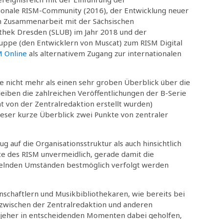
tionale RISM-Community (2016), der Entwicklung neuer
in Zusammenarbeit mit der Sächsischen
othek Dresden (SLUB) im Jahr 2018 und der
ppe (den Entwicklern von Muscat) zum RISM Digital
M Online
als alternativem Zugang zur internationalen
te nicht mehr als einen sehr groben Überblick über die
eiben die zahlreichen Veröffentlichungen der B-Serie
t von der Zentralredaktion erstellt wurden)
ieser kurze Überblick zwei Punkte von zentraler
 auf die Organisationsstruktur als auch hinsichtlich
te des RISM unvermeidlich, gerade damit die
ndelnden Umständen bestmöglich verfolgt werden
schaftlern und Musikbibliothekaren, wie bereits bei
 zwischen der Zentralredaktion und anderen
 jeher in entscheidenden Momenten dabei geholfen,