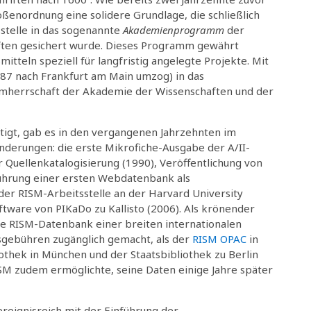
ßenordnung eine solidere Grundlage, die schließlich
stelle in das sogenannte
Akademienprogramm
der
ten gesichert wurde. Dieses Programm gewährt
tteln speziell für langfristig angelegte Projekte. Mit
87 nach Frankfurt am Main umzog) in das
irmherrschaft der Akademie der Wissenschaften und der
tigt, gab es in den vergangenen Jahrzehnten im
nderungen: die erste Mikrofiche-Ausgabe der A/II-
 Quellenkatalogisierung (1990), Veröffentlichung von
ührung einer ersten Webdatenbank als
er RISM-Arbeitsstelle an der Harvard University
ftware von PIKaDo zu Kallisto (2006). Als krönender
ie RISM-Datenbank einer breiten internationalen
sgebühren zugänglich gemacht, als der
RISM OPAC
in
thek in München und der Staatsbibliothek zu Berlin
RISM zudem ermöglichte, seine Daten einige Jahre später
ereignisreich mit der Einführung der