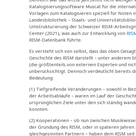
Katalogisierungssoftware Muscat für die interna
Vorlagen zum Katalogisieren speziell für Noten 
Landesbibliothek – Staats- und Universitätsbibli
Umstrukturierung der Schweizer RISM-Arbeitsgru
Center (2021), was auch zur Entwicklung von
RIS
RISM-Datenbank führte.
Es versteht sich von selbst, dass das oben Gesag
Geschichte des RISM darstellt – unter anderem bl
(die größtenteils von externen Experten und nich
unberücksichtigt. Dennoch verdeutlicht bereits d
Bedeutung:
(1) Tiefgreifende Veränderungen – sowohl in Bezug
der Arbeitsabläufe – waren im Lauf der Geschich
ursprünglichen Ziele unter den sich ständig wa
konnten.
(2) Kooperationen – ob nun zwischen Musikwissen
der Gründung des RISM, oder in späteren Jahren
gleichgesinnten Partnern – haben dem RISM seit