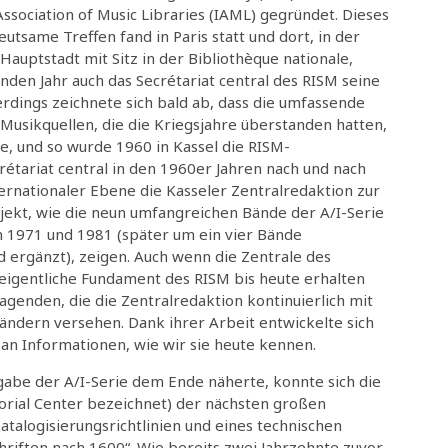
Association of Music Libraries (IAML) gegründet. Dieses
eutsame Treffen fand in Paris statt und dort, in der
Hauptstadt mit Sitz in der Bibliothèque nationale,
den Jahr auch das Secrétariat central des RISM seine
lerdings zeichnete sich bald ab, dass die umfassende
Musikquellen, die die Kriegsjahre überstanden hatten,
e, und so wurde 1960 in Kassel die RISM-
rétariat central in den 1960er Jahren nach und nach
nternationaler Ebene die Kasseler Zentralredaktion zur
ekt, wie die neun umfangreichen Bände der A/I-Serie
en 1971 und 1981 (später um ein vier Bände
ergänzt), zeigen. Auch wenn die Zentrale des
 eigentliche Fundament des RISM bis heute erhalten
agenden, die die Zentralredaktion kontinuierlich mit
ändern versehen. Dank ihrer Arbeit entwickelte sich
n Informationen, wie wir sie heute kennen.
gabe der A/I-Serie dem Ende näherte, konnte sich die
torial Center bezeichnet) der nächsten großen
talogisierungsrichtlinien und eines technischen
riften nach 1600“. Wie bereits zwei Jahrzehnte zuvor