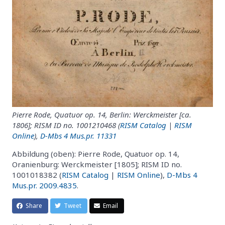
Pierre Rode, Quatuor op. 14, Berlin: Werckmeister [ca.
1806]; RISM ID no. 1001210468 (
RISM Catalog
|
RISM
Online
),
D-Mbs 4 Mus.pr. 11331
Abbildung (oben): Pierre Rode, Quatuor op. 14,
Oranienburg: Werckmeister [1805]; RISM ID no.
1001018382 (
RISM Catalog
|
RISM Online
),
D-Mbs 4
Mus.pr. 2009.4835
.
Share
Tweet
Email