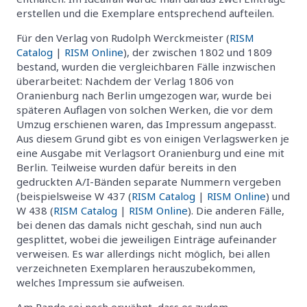
erstellen und die Exemplare entsprechend aufteilen.
Für den Verlag von Rudolph Werckmeister (
RISM
Catalog
|
RISM Online
), der zwischen 1802 und 1809
bestand, wurden die vergleichbaren Fälle inzwischen
überarbeitet: Nachdem der Verlag 1806 von
Oranienburg nach Berlin umgezogen war, wurde bei
späteren Auflagen von solchen Werken, die vor dem
Umzug erschienen waren, das Impressum angepasst.
Aus diesem Grund gibt es von einigen Verlagswerken je
eine Ausgabe mit Verlagsort Oranienburg und eine mit
Berlin. Teilweise wurden dafür bereits in den
gedruckten A/I-Bänden separate Nummern vergeben
(beispielsweise W 437 (
RISM Catalog
|
RISM Online
) und
W 438 (
RISM Catalog
|
RISM Online
). Die anderen Fälle,
bei denen das damals nicht geschah, sind nun auch
gesplittet, wobei die jeweiligen Einträge aufeinander
verweisen. Es war allerdings nicht möglich, bei allen
verzeichneten Exemplaren herauszubekommen,
welches Impressum sie aufweisen.
Am Rande sei noch erwähnt, dass es zudem