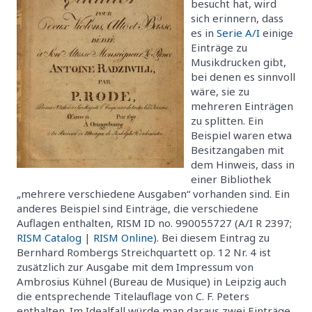
besucht hat, wird
sich erinnern, dass
es in
Serie A/I
einige
Einträge zu
Musikdrucken gibt,
bei denen es sinnvoll
wäre, sie zu
mehreren Einträgen
zu splitten. Ein
Beispiel waren etwa
Besitzangaben mit
dem Hinweis, dass in
einer Bibliothek
„mehrere verschiedene Ausgaben“ vorhanden sind. Ein
anderes Beispiel sind Einträge, die verschiedene
Auflagen enthalten, RISM ID no. 990055727 (A/I R 2397;
RISM Catalog
|
RISM Online
). Bei diesem Eintrag zu
Bernhard Rombergs Streichquartett op. 12 Nr. 4 ist
zusätzlich zur Ausgabe mit dem Impressum von
Ambrosius Kühnel (Bureau de Musique) in Leipzig auch
die entsprechende Titelauflage von C. F. Peters
enthalten. Im Idealfall würde man daraus zwei Einträge