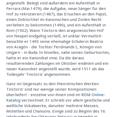
angestellt. Belegt sind außerdem ein Aufenthalt in
Ferrara (Mai 1479), die Aufgabe, neue Sänger für den
Hof zu rekrutieren (1487), das Ersuchen an den Papst,
einen Doktortitel im Kanonischen und Zivilen Recht
verliehen zu bekommen (1490), und ein Aufenthalt in
Rom (1502). Wann Tinctoris den aragonesischen Hof
von Neapel endgültig verließ, ist unklar. Vermutlich
besuchte er 1493 seine ehemalige Schülerin Beatrix
von Aragón - die Tochter Ferdinands I., Königin von
Ungarn - in Buda. In Nivelles, nahe seines Geburtsortes,
hatte er ein Kanonikat inne. Da die daraus
resultierenden Zahlungen im Oktober endeten und ein
neuer Kanoniker angestellt wurde, wird 1511 als das
Todesjahr Tinctoris’ angenommen.
Ganz im Gegensatz zu den theoretischen Werken
Tinctoris’ sind nur wenige seiner Kompositionen
überliefert - einzelne von ihnen sind im RISM
Online-
Katalog
verzeichnet. Er schrieb vor allem geistliche und
weltliche Vokalwerke, darunter mehrere Messen,
Motetten und Chansons. Einige sind zu Beginn des 16.
Jahrhunderts bei Ottaviano Petrucci in Venedig in