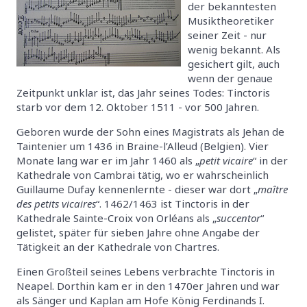
der bekanntesten
Musiktheoretiker
seiner Zeit - nur
wenig bekannt. Als
gesichert gilt, auch
wenn der genaue
Zeitpunkt unklar ist, das Jahr seines Todes: Tinctoris
starb vor dem 12. Oktober 1511 - vor 500 Jahren.
Geboren wurde der Sohn eines Magistrats als Jehan de
Taintenier um 1436 in Braine-l’Alleud (Belgien). Vier
Monate lang war er im Jahr 1460 als „
petit vicaire
“ in der
Kathedrale von Cambrai tätig, wo er wahrscheinlich
Guillaume Dufay kennenlernte - dieser war dort „
maître
des petits vicaires
“. 1462/1463 ist Tinctoris in der
Kathedrale Sainte-Croix von Orléans als „
succentor
“
gelistet, später für sieben Jahre ohne Angabe der
Tätigkeit an der Kathedrale von Chartres.
Einen Großteil seines Lebens verbrachte Tinctoris in
Neapel. Dorthin kam er in den 1470er Jahren und war
als Sänger und Kaplan am Hofe König Ferdinands I.