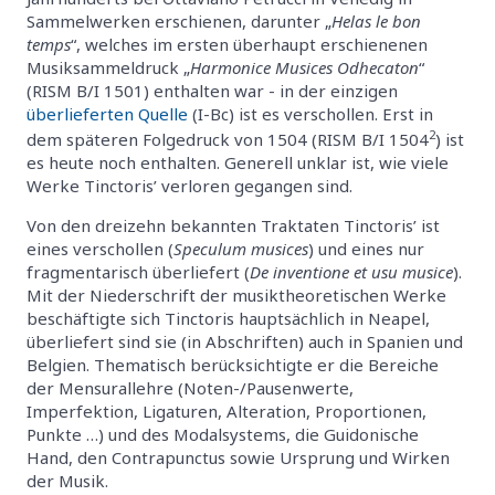
Sammelwerken erschienen, darunter „
Helas le bon
temps
“, welches im ersten überhaupt erschienenen
Musiksammeldruck „
Harmonice Musices Odhecaton
“
(RISM B/I 1501) enthalten war - in der einzigen
überlieferten Quelle
(I-Bc) ist es verschollen. Erst in
2
dem späteren Folgedruck von 1504 (RISM B/I 1504
) ist
es heute noch enthalten. Generell unklar ist, wie viele
Werke Tinctoris’ verloren gegangen sind.
Von den dreizehn bekannten Traktaten Tinctoris’ ist
eines verschollen (
Speculum musices
) und eines nur
fragmentarisch überliefert (
De inventione et usu musice
).
Mit der Niederschrift der musiktheoretischen Werke
beschäftigte sich Tinctoris hauptsächlich in Neapel,
überliefert sind sie (in Abschriften) auch in Spanien und
Belgien. Thematisch berücksichtigte er die Bereiche
der Mensurallehre (Noten-/Pausenwerte,
Imperfektion, Ligaturen, Alteration, Proportionen,
Punkte …) und des Modalsystems, die Guidonische
Hand, den Contrapunctus sowie Ursprung und Wirken
der Musik.