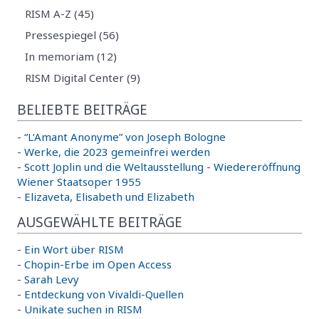
RISM A-Z (45)
Pressespiegel (56)
In memoriam (12)
RISM Digital Center (9)
BELIEBTE BEITRÄGE
-
“L’Amant Anonyme” von Joseph Bologne
-
Werke, die 2023 gemeinfrei werden
-
Scott Joplin und die Weltausstellung
-
Wiedereröffnung
Wiener Staatsoper 1955
-
Elizaveta, Elisabeth und Elizabeth
AUSGEWÄHLTE BEITRÄGE
-
Ein Wort über RISM
-
Chopin-Erbe im Open Access
-
Sarah Levy
-
Entdeckung von Vivaldi-Quellen
-
Unikate suchen in RISM