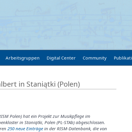
Arbeitsgruppen
Digital Center
Community
Publikat
lbert in Staniątki (Polen)
ISM Polen) hat ein Projekt zur Musikpflege im
enkloster in Staniątki, Polen (PL-STAb) abgeschlossen.
eren
250 neue Einträge
in der RISM-Datenbank, die von