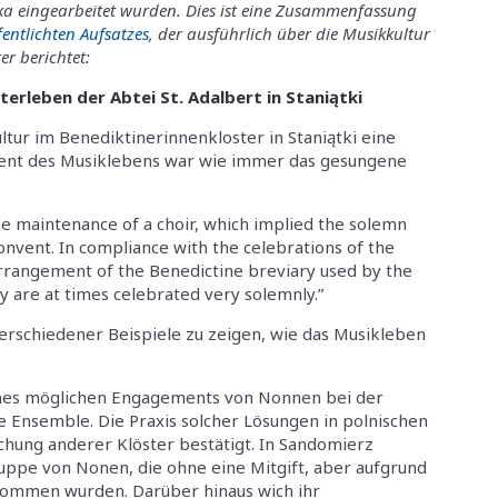
a eingearbeitet wurden. Dies ist eine Zusammenfassung
fentlichten Aufsatzes
, der ausführlich über die Musikkultur
er berichtet:
terleben der Abtei St. Adalbert in Staniątki
ltur im Benediktinerinnenkloster in Staniątki eine
nt des Musiklebens war wie immer das gesungene
e maintenance of a choir, which implied the solemn
convent. In compliance with the celebrations of the
arrangement of the Benedictine breviary used by the
ary are at times celebrated very solemnly.”
verschiedener Beispiele zu zeigen, wie das Musikleben
eines möglichen Engagements von Nonnen bei der
e Ensemble. Die Praxis solcher Lösungen in polnischen
chung anderer Klöster bestätigt. In Sandomierz
ruppe von Nonen, die ohne eine Mitgift, aber aufgrund
enommen wurden. Darüber hinaus wich ihr