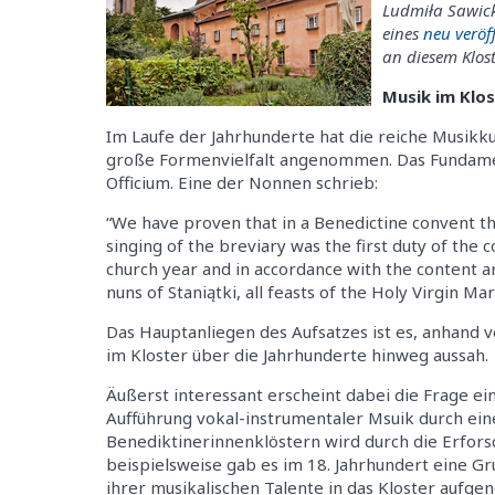
Ludmiła Sawick
eines
neu veröf
an diesem Klost
Musik im Klos
Im Laufe der Jahrhunderte hat die reiche Musikku
große Formenvielfalt angenommen. Das Fundame
Officium. Eine der Nonnen schrieb:
“We have proven that in a Benedictine convent th
singing of the breviary was the first duty of the 
church year and in accordance with the content 
nuns of Staniątki, all feasts of the Holy Virgin M
Das Hauptanliegen des Aufsatzes ist es, anhand 
im Kloster über die Jahrhunderte hinweg aussah.
Äußerst interessant erscheint dabei die Frage 
Aufführung vokal-instrumentaler Msuik durch ein
Benediktinerinnenklöstern wird durch die Erfors
beispielsweise gab es im 18. Jahrhundert eine G
ihrer musikalischen Talente in das Kloster aufg