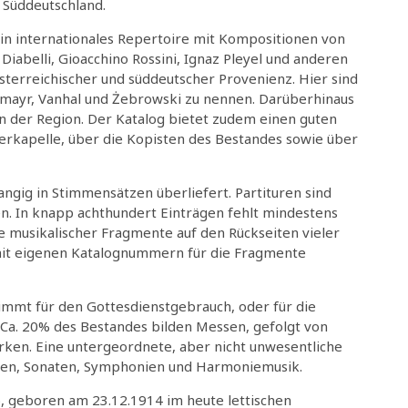
 Süddeutschland.
ein internationales Repertoire mit Kompositionen von
abelli, Gioacchino Rossini, Ignaz Pleyel und anderen
sterreichischer und süddeutscher Provenienz. Hier sind
ermayr, Vanhal und Żebrowski zu nennen. Darüberhinaus
n der Region. Der Katalog bietet zudem einen guten
erkapelle, über die Kopisten des Bestandes sowie über
angig in Stimmensätzen überliefert. Partituren sind
en. In knapp achthundert Einträgen fehlt mindestens
e musikalischer Fragmente auf den Rückseiten vieler
mit eigenen Katalognummern für die Fragmente
timmt für den Gottesdienstgebrauch, oder für die
 Ca. 20% des Bestandes bilden Messen, gefolgt von
rken. Eine untergeordnete, aber nicht unwesentliche
üren, Sonaten, Symphonien und Harmoniemusik.
 geboren am 23.12.1914 im heute lettischen