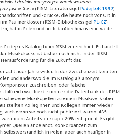
opisów i druków muzycznych kapeli wokalno-
j na Jasnej Górze
(RISM-Literatursigel
PodejkoK 1992
)
handschriften und -drucke, die heute noch vor Ort in
 im Paulinerkloster (RISM-Bibliothekssigel
PL-CZ
)
en, hat in Polen und auch darüberhinaus eine weite
aus Podejkos Katalog beim RISM verzeichnet. Es handelt
der Musikdrucke ist bisher noch nicht in der RISM-
 Herausforderung für die Zukunft dar.
er achtziger Jahre wider. In der Zwischenzeit konnten
Polen und anderswo die im Katalog als anonym
m Komponisten zuschreiben, oder falsche
rs hilfreich war hierbei immer die Datenbank des RISM
verschiedene Musikquellen zu einem Musikwerk über
naus stellten Kolleginnen und Kollegen immer wieder
, auch wenn sie noch nicht publiziert waren. 485
t, was einem Anteil von knapp 20% entspricht. Es gibt
anonymer Quellen anbelangt. Konkordanzen zum
h selbstverständlich in Polen, aber auch häufiger in