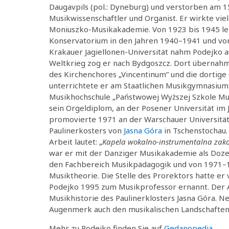
Daugavpils (pol.: Dyneburg) und verstorben am 15
Musikwissenschaftler und Organist. Er wirkte vie
Moniuszko-Musikakademie. Von 1923 bis 1945 lebt
Konservatorium in den Jahren 1940–1941 und von
Krakauer Jagiellonen-Universität nahm Podejko a
Weltkrieg zog er nach Bydgoszcz. Dort übernahm e
des Kirchenchores „Vincentinum” und die dortige
unterrichtete er am Staatlichen Musikgymnasium i
Musikhochschule „Państwowej Wyższej Szkole Mu
sein Orgeldiplom, an der Posener Universität im
promovierte 1971 an der Warschauer Universität
Paulinerkosters von
Jasna Góra
in Tschenstochau. 
Arbeit lautet: „
Kapela wokalno-instrumentalna zako
war er mit der Danziger Musikakademie als Doz
den Fachbereich Musikpädagogik und von 1971–
Musiktheorie. Die Stelle des Prorektors hatte e
Podejko 1995 zum Musikprofessor ernannt. Der Au
Musikhistorie des Paulinerklosters Jasna Góra. 
Augenmerk auch den musikalischen Landschafte
Mehr zu Podejko finden Sie auf
Gedanopedia
.