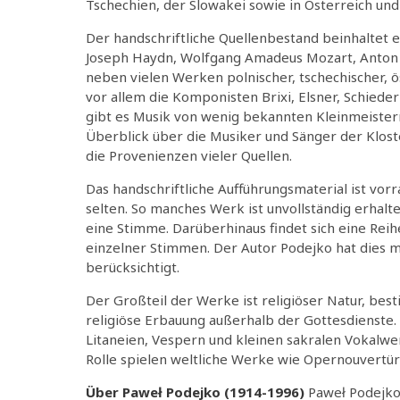
Tschechien, der Slowakei sowie in Österreich und
Der handschriftliche Quellenbestand beinhaltet 
Joseph Haydn, Wolfgang Amadeus Mozart, Anton Di
neben vielen Werken polnischer, tschechischer, ö
vor allem die Komponisten Brixi, Elsner, Schied
gibt es Musik von wenig bekannten Kleinmeister
Überblick über die Musiker und Sänger der Klost
die Provenienzen vieler Quellen.
Das handschriftliche Aufführungsmaterial ist vorr
selten. So manches Werk ist unvollständig erhalt
eine Stimme. Darüberhinaus findet sich eine Reih
einzelner Stimmen. Der Autor Podejko hat dies 
berücksichtigt.
Der Großteil der Werke ist religiöser Natur, bes
religiöse Erbauung außerhalb der Gottesdienste.
Litaneien, Vespern und kleinen sakralen Vokalwe
Rolle spielen weltliche Werke wie Opernouvert
Über Paweł Podejko (1914-1996)
Paweł Podejko,