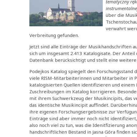
tematyczny ręk
instrumentalne
über die Musik
Tschenstochau
verwahrt werd
Verbreitung gefunden.
Jetzt sind alle Einträge der Musikhandschriften 
sich um insgesamt 2.413 Katalogisate. Der Anteil 
Datenbank berücksichtigt und stellt eine weitere
Podejkos Katalog spiegelt den Forschungsstand d
viele RISM-Mitarbeiterinnen und Mitarbeiter in 
katalogisierten Quellen identifizieren und eine
Zuschreibungen im Katalog korrigieren. Besonde
mit ihrem Suchwerkzeug der Musikincipits, das 
das identische Musikincipit auffindet. Darüberhi
ihre eigenen Forschungsergebnisse zur Verfügung
Einträge sind aber immer noch nicht identifizier
also noch viel zu tun, was die Idenitfizierung 
handschriftlichen Bestand in Jasna Góra finden sic