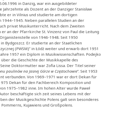
.06.1996 in Danzig, war ein ausgebildeter
le Jahrzehnte als Dozent an der Danziger Stanisław
e er in Vilnius und studierte am dortigen
 1944–1945. Neben parallelen Studien an der
uch privat Musikunterricht. Nach dem Zweiten
r an der Pfarrkirche St. Vinzenz von Paul die Leitung
 Organistenstelle von 1946-1948. Seit 1950
n Bydgoszcz. Er studierte an der Staatlichen
zycznej (PWSM)” in Łódż weiter und erwarb dort 1951
 Jahre 1957 ein Diplom in Musikwissenschaften. Podejko
 über die Geschichte der Musikkapelle des
Seine Doktormutter war Zofia Lissa. Der Titel seiner
nu paulinów na Jasnej Górze w Częstochowie
”. Seit 1953
ent verbunden. Von 1969–1971 war er dort Dekan für
1975 Dekan für den Fachbereich Komposition und
r von 1975–1982 inne. Im hohen Alter wurde Paweł
tor beschäftigte sich zeit seines Lebens mit der
Neben der Musikgeschichte Polens galt sein besonderes
n Pommerns, Kujawiens und Großpolens.