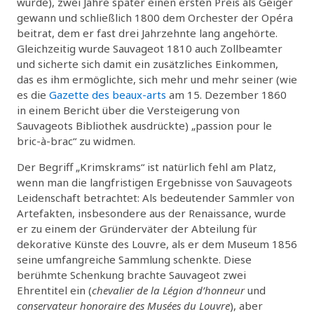
wurde), zwei Jahre später einen ersten Preis als Geiger
gewann und schließlich 1800 dem Orchester der Opéra
beitrat, dem er fast drei Jahrzehnte lang angehörte.
Gleichzeitig wurde Sauvageot 1810 auch Zollbeamter
und sicherte sich damit ein zusätzliches Einkommen,
das es ihm ermöglichte, sich mehr und mehr seiner (wie
es die
Gazette des beaux-arts
am 15. Dezember 1860
in einem Bericht über die Versteigerung von
Sauvageots Bibliothek ausdrückte) „passion pour le
bric-à-brac“ zu widmen.
Der Begriff „Krimskrams“ ist natürlich fehl am Platz,
wenn man die langfristigen Ergebnisse von Sauvageots
Leidenschaft betrachtet: Als bedeutender Sammler von
Artefakten, insbesondere aus der Renaissance, wurde
er zu einem der Gründerväter der Abteilung für
dekorative Künste des Louvre, als er dem Museum 1856
seine umfangreiche Sammlung schenkte. Diese
berühmte Schenkung brachte Sauvageot zwei
Ehrentitel ein (
chevalier de la Légion d’honneur
und
conservateur honoraire des Musées du Louvre
), aber