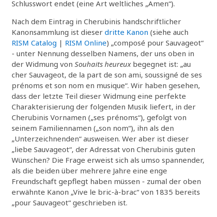
Schlusswort endet (eine Art weltliches „Amen“).
Nach dem Eintrag in Cherubinis handschriftlicher
Kanonsammlung ist dieser
dritte Kanon
(siehe auch
RISM Catalog
|
RISM Online
) „composé pour Sauvageot“
- unter Nennung desselben Namens, der uns oben in
der Widmung von
Souhaits heureux
begegnet ist: „au
cher Sauvageot, de la part de son ami, soussigné de ses
prénoms et son nom en musique“. Wir haben gesehen,
dass der letzte Teil dieser Widmung eine perfekte
Charakterisierung der folgenden Musik liefert, in der
Cherubinis Vornamen („ses prénoms“), gefolgt von
seinem Familiennamen („son nom“), ihn als den
„Unterzeichnenden“ ausweisen. Wer aber ist dieser
„liebe Sauvageot“, der Adressat von Cherubinis guten
Wünschen? Die Frage erweist sich als umso spannender,
als die beiden über mehrere Jahre eine enge
Freundschaft gepflegt haben müssen - zumal der oben
erwähnte Kanon „Vive le bric-à-brac“ von 1835 bereits
„pour Sauvageot“ geschrieben ist.