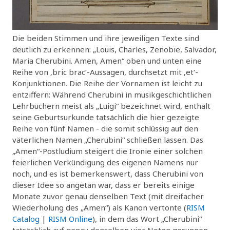
Die beiden Stimmen und ihre jeweiligen Texte sind
deutlich zu erkennen: „Louis, Charles, Zenobie, Salvador,
Maria Cherubini. Amen, Amen“ oben und unten eine
Reihe von ‚bric brac‘-Aussagen, durchsetzt mit ‚et‘-
Konjunktionen. Die Reihe der Vornamen ist leicht zu
entziffern: Während Cherubini in musikgeschichtlichen
Lehrbüchern meist als „Luigi“ bezeichnet wird, enthält
seine Geburtsurkunde tatsächlich die hier gezeigte
Reihe von fünf Namen - die somit schlüssig auf den
väterlichen Namen „Cherubini“ schließen lassen. Das
„Amen“-Postludium steigert die Ironie einer solchen
feierlichen Verkündigung des eigenen Namens nur
noch, und es ist bemerkenswert, dass Cherubini von
dieser Idee so angetan war, dass er bereits einige
Monate zuvor genau denselben Text (mit dreifacher
Wiederholung des „Amen“) als Kanon vertonte (
RISM
Catalog
|
RISM Online
), in dem das Wort „Cherubini“
tatsächlich auf genau denselben vier Noten gesungen