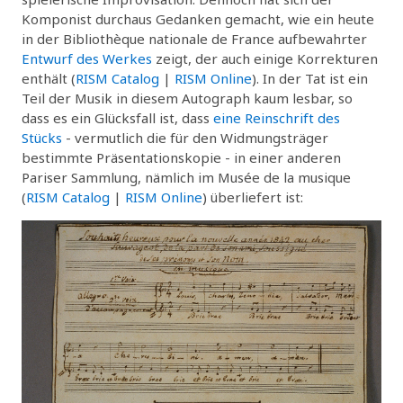
Komponist durchaus Gedanken gemacht, wie ein heute
in der Bibliothèque nationale de France aufbewahrter
Entwurf des Werkes
zeigt, der auch einige Korrekturen
enthält (
RISM Catalog
|
RISM Online
). In der Tat ist ein
Teil der Musik in diesem Autograph kaum lesbar, so
dass es ein Glücksfall ist, dass
eine Reinschrift des
Stücks
- vermutlich die für den Widmungsträger
bestimmte Präsentationskopie - in einer anderen
Pariser Sammlung, nämlich im Musée de la musique
(
RISM Catalog
|
RISM Online
) überliefert ist: