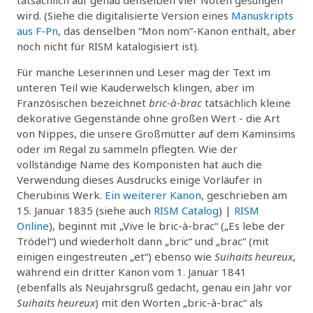
wird. (Siehe die digitalisierte Version eines
Manuskripts
aus F-Pn
, das denselben “Mon nom”-Kanon enthält, aber
noch nicht für RISM katalogisiert ist).
Für manche Leserinnen und Leser mag der Text im
unteren Teil wie Kauderwelsch klingen, aber im
Französischen bezeichnet
bric-à-brac
tatsächlich kleine
dekorative Gegenstände ohne großen Wert - die Art
von Nippes, die unsere Großmütter auf dem Kaminsims
oder im Regal zu sammeln pflegten. Wie der
vollständige Name des Komponisten hat auch die
Verwendung dieses Ausdrucks einige Vorläufer in
Cherubinis Werk.
Ein weiterer Kanon
, geschrieben am
15. Januar 1835 (siehe auch
RISM Catalog
) |
RISM
Online
), beginnt mit „Vive le bric-à-brac“ („Es lebe der
Trödel“) und wiederholt dann „bric“ und „brac“ (mit
einigen eingestreuten „et“) ebenso wie
Suihaits heureux
,
während ein dritter Kanon vom 1. Januar 1841
(ebenfalls als Neujahrsgruß gedacht, genau ein Jahr vor
Suihaits heureux
) mit den Worten „bric-à-brac“ als