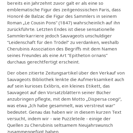
bereits ein Jahrzehnt zuvor galt er als eine so
emblematische Figur des zeitgenössischen Paris, dass
Honoré de Balzac die Figur des Sammlers in seinem
Roman „Le Cousin Pons“ (1847) wahrscheinlich auf ihn
zurückführte. Letzten Endes ist diese sensationelle
Sammlerkarriere jedoch Sauvageots unschuldiger
“Leidenschaft für den Trödel” zu verdanken, weshalb
Cherubinis Assoziation des Begriffs mit dem Namen
seines Freundes als eine Art “Epitheton ornans”
durchaus gerechtfertigt erscheint.
Der oben zitierte Zeitungsartikel über den Verkauf von
Sauvageots Bibliothek lenkte die Aufmerksamkeit auch
auf sein kurioses Exlibris, ein kleines Etikett, das
Sauvageot auf den Vorsatzblättern seiner Bücher
anzubringen pflegte, mit dem Motto „Dispersa coegi“,
was etwa „Ich habe gesammelt, was verstreut war“
bedeutet. Genau das haben wir in diesem kurzen Text
versucht, indem wir - wie Puzzleteile - einige der
Quellen zu Cherubinis seltsamem Neujahrswunsch
zusammengefügt haben.