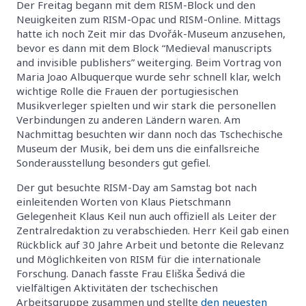
Der Freitag begann mit dem RISM-Block und den
Neuigkeiten zum RISM-Opac und RISM-Online. Mittags
hatte ich noch Zeit mir das Dvořák-Museum anzusehen,
bevor es dann mit dem Block “Medieval manuscripts
and invisible publishers” weiterging. Beim Vortrag von
Maria Joao Albuquerque wurde sehr schnell klar, welch
wichtige Rolle die Frauen der portugiesischen
Musikverleger spielten und wir stark die personellen
Verbindungen zu anderen Ländern waren. Am
Nachmittag besuchten wir dann noch das Tschechische
Museum der Musik, bei dem uns die einfallsreiche
Sonderausstellung besonders gut gefiel.
Der gut besuchte RISM-Day am Samstag bot nach
einleitenden Worten von Klaus Pietschmann
Gelegenheit Klaus Keil nun auch offiziell als Leiter der
Zentralredaktion zu verabschieden. Herr Keil gab einen
Rückblick auf 30 Jahre Arbeit und betonte die Relevanz
und Möglichkeiten von RISM für die internationale
Forschung. Danach fasste Frau Eliška Šedivá die
vielfältigen Aktivitäten der tschechischen
Arbeitsgruppe zusammen und stellte
den neuesten