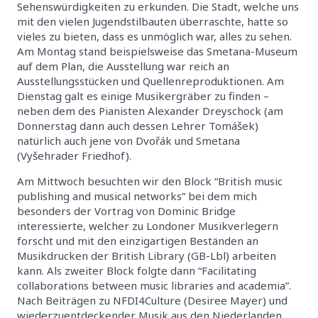
Sehenswürdigkeiten zu erkunden. Die Stadt, welche uns
mit den vielen Jugendstilbauten überraschte, hatte so
vieles zu bieten, dass es unmöglich war, alles zu sehen.
Am Montag stand beispielsweise das Smetana-Museum
auf dem Plan, die Ausstellung war reich an
Ausstellungsstücken und Quellenreproduktionen. Am
Dienstag galt es einige Musikergräber zu finden –
neben dem des Pianisten Alexander Dreyschock (am
Donnerstag dann auch dessen Lehrer Tomášek)
natürlich auch jene von Dvořák und Smetana
(Vyšehrader Friedhof).
Am Mittwoch besuchten wir den Block “British music
publishing and musical networks” bei dem mich
besonders der Vortrag von Dominic Bridge
interessierte, welcher zu Londoner Musikverlegern
forscht und mit den einzigartigen Beständen an
Musikdrucken der British Library (GB-Lbl) arbeiten
kann. Als zweiter Block folgte dann “Facilitating
collaborations between music libraries and academia”.
Nach Beiträgen zu NFDI4Culture (Desiree Mayer) und
wiederzuentdeckender Musik aus den Niederlanden