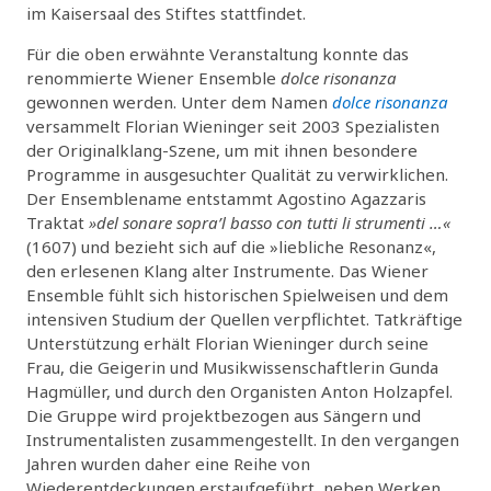
im Kaisersaal des Stiftes stattfindet.
Für die oben erwähnte Veranstaltung konnte das
renommierte Wiener Ensemble
dolce risonanza
gewonnen werden. Unter dem Namen
dolce risonanza
versammelt Florian Wieninger seit 2003 Spezialisten
der Originalklang-Szene, um mit ihnen besondere
Programme in ausgesuchter Qualität zu verwirklichen.
Der Ensemblename entstammt Agostino Agazzaris
Traktat
»del sonare sopra’l basso con tutti li strumenti …«
(1607) und bezieht sich auf die »liebliche Resonanz«,
den erlesenen Klang alter Instrumente. Das Wiener
Ensemble fühlt sich historischen Spielweisen und dem
intensiven Studium der Quellen verpflichtet. Tatkräftige
Unterstützung erhält Florian Wieninger durch seine
Frau, die Geigerin und Musikwissenschaftlerin Gunda
Hagmüller, und durch den Organisten Anton Holzapfel.
Die Gruppe wird projektbezogen aus Sängern und
Instrumentalisten zusammengestellt. In den vergangen
Jahren wurden daher eine Reihe von
Wiederentdeckungen erstaufgeführt, neben Werken